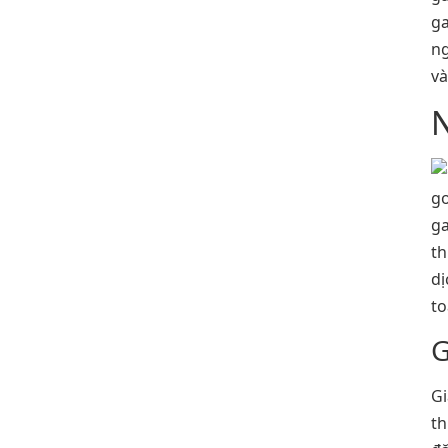
ga
ng
và
go
ga
th
dị
to
G
Gi
th