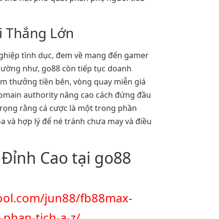
i Thắng Lớn
nghiệp tình dục, đem về mang đến gamer
Dường như, go88 còn tiếp tục doanh
èm thưởng tiền bên, vòng quay miễn giá
 domain authority nâng cao cách đứng đầu
trọng rằng cá cược là một trong phần
òa và hợp lý để né tránh chưa may và điều
Đỉnh Cao tại go88
ool.com/jun88/fb88max-
-phan-tich-a-z/