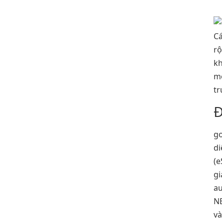
Cá
rộ
kh
mộ
tr
Đ
go
di
(e
gi
au
NB
và