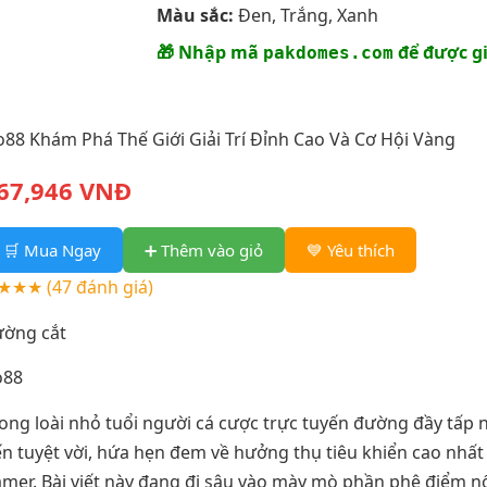
Màu sắc:
Đen, Trắng, Xanh
🎁 Nhập mã
để được g
pakdomes.com
88 Khám Phá Thế Giới Giải Trí Đỉnh Cao Và Cơ Hội Vàng
67,946 VNĐ
🛒 Mua Ngay
➕ Thêm vào giỏ
💙 Yêu thích
★★★
(47 đánh giá)
ường cắt
o88
ong loài nhỏ tuổi người cá cược trực tuyến đường đầy tấp 
n tuyệt vời, hứa hẹn đem về hưởng thụ tiêu khiển cao nhấ
mer. Bài viết này đang đi sâu vào mày mò phần phệ điểm n