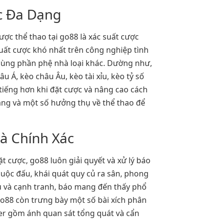
c Đa Dạng
ợc thể thao tại go88 là xác suất cược
uất cược khó nhất trên công nghiệp tình
cùng phần phệ nhà loại khác. Dường như,
 Á, kèo châu Âu, kèo tài xỉu, kèo tỷ số
iếng hơn khi đặt cược và nâng cao cách
ăng và một số hưởng thụ về thể thao để
à Chính Xác
 cược, go88 luôn giải quyết và xử lý báo
ộc đấu, khái quát quy củ ra sân, phong
ầu và cạnh tranh, báo mang đến thấy phổ
o88 còn trưng bày một số bài xích phân
mer gồm ánh quan sát tổng quát và cẩn