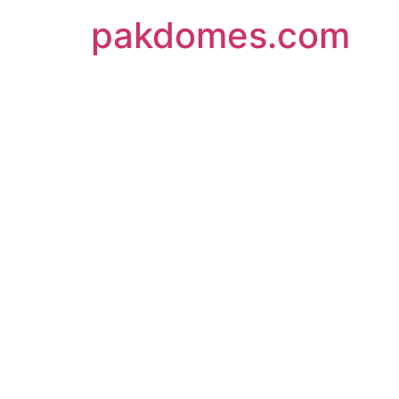
pakdomes.com