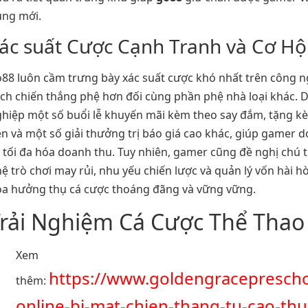
ùng mới.
ác suất Cược Cạnh Tranh và Cơ Hộ
88 luôn cầm trưng bày xác suất cược khó nhất trên công 
ch chiến thắng phệ hơn đối cùng phần phệ nhà loại khác. 
hiệp một số buổi lễ khuyến mãi kèm theo say đắm, tặng k
ền và một số giải thưởng trị báo giá cao khác, giúp gamer
 tối đa hóa doanh thu. Tuy nhiên, gamer cũng đề nghị chú 
ệ trò chơi may rủi, nhu yếu chiến lược và quản lý vốn hài h
a hưởng thụ cá cược thoáng đãng và vững vững.
rải Nghiệm Cá Cược Thể Thao 
Xem
https://www.goldengracepresch
thêm:
online-bi-mat-chien-thang-tu-cao-thu