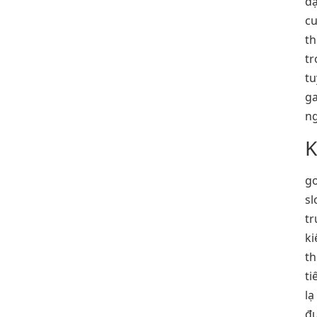
đặ
cu
th
tr
tu
ga
ng
K
go
sl
tr
ki
th
ti
lạ
đư