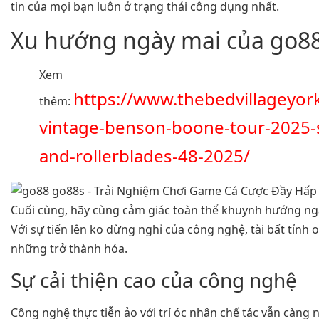
tin của mọi bạn luôn ở trạng thái công dụng nhất.
Xu hướng ngày mai của go8
Xem
https://www.thebedvillageyork
thêm:
vintage-benson-boone-tour-2025-s
and-rollerblades-48-2025/
Cuối cùng, hãy cùng cảm giác toàn thể khuynh hướng ngày
Với sự tiến lên ko dừng nghỉ của công nghệ, tài bất tỉnh
những trở thành hóa.
Sự cải thiện cao của công nghệ
Công nghệ thực tiễn ảo với trí óc nhân chế tác vẫn càng