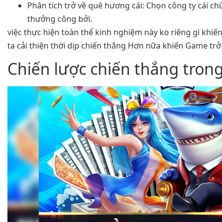
Phân tích trở về quê hương cái: Chọn công ty cái ch
thưởng công bởi.
việc thực hiện toàn thể kinh nghiệm này ko riêng gì khi
ta cải thiện thời dịp chiến thắng Hơn nữa khiến Game tr
Chiến lược chiến thắng tron