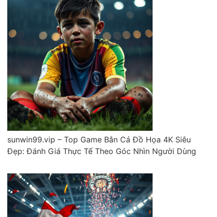
sunwin99.vip – Top Game Bắn Cá Đồ Họa 4K Siêu
Đẹp: Đánh Giá Thực Tế Theo Góc Nhìn Người Dùng