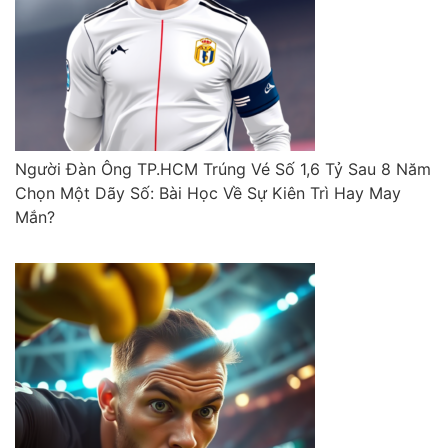
Người Đàn Ông TP.HCM Trúng Vé Số 1,6 Tỷ Sau 8 Năm
Chọn Một Dãy Số: Bài Học Về Sự Kiên Trì Hay May
Mắn?