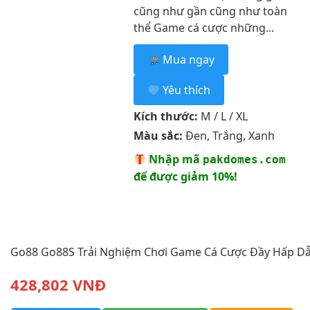
cũng như gần cũng như toàn
thể Game cá cược những...
Mua ngay
Yêu thích
Kích thước:
M / L / XL
Màu sắc:
Đen, Trắng, Xanh
Nhập mã
pakdomes.com
để được giảm 10%!
Go88 Go88S Trải Nghiệm Chơi Game Cá Cược Đầy Hấp D
428,802 VNĐ