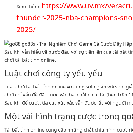
https://www.uv.mx/veracru
Xem thêm:
thunder-2025-nba-champions-snoo
2025/
Sau khi vẫn hiểu về bước đầu với sự tiến lên của tài bất 
chơi tài bất tỉnh online.
Luật chơi công ty yếu yếu
Luật chơi tài bất tỉnh online vô cùng solo giản với solo g
chơi chỉ vấn đề đặt cược vào hai chắt chiu: tài (bên trên 1
Sau khi để cược, tía cục xúc xắc vẫn được lắc với người
Một vài hình trạng cược trong g
Tài bất tỉnh online cung cấp những chắt chiu hình cược ri