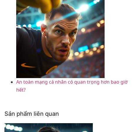
An toàn mạng cá nhân có quan trọng hơn bao giờ
hết?
Sản phẩm liên quan