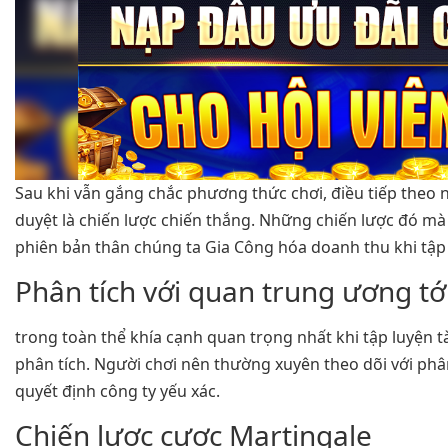
Sau khi vẫn gắng chắc phương thức chơi, điều tiếp theo
duyệt là chiến lược chiến thắng. Những chiến lược đó mà 
phiên bản thân chúng ta Gia Công hóa doanh thu khi tập l
Phân tích với quan trung ương tớ
trong toàn thể khía cạnh quan trọng nhất khi tập luyện tà
phân tích. Người chơi nên thường xuyên theo dõi với ph
quyết định công ty yếu xác.
Chiến lược cược Martingale