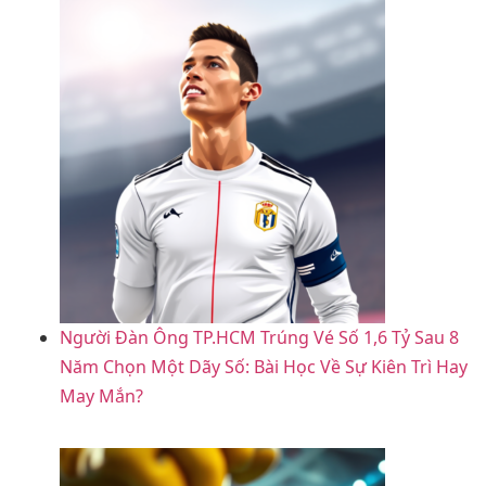
Người Đàn Ông TP.HCM Trúng Vé Số 1,6 Tỷ Sau 8
Năm Chọn Một Dãy Số: Bài Học Về Sự Kiên Trì Hay
May Mắn?