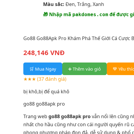
Màu sắc:
Đen, Trắng, Xanh
🎁 Nhập mã
để được g
pakdomes.com
Go88 Go88Apk Pro Khám Phá Thế Giới Cá Cược B
248,146 VNĐ
🛒 Mua Ngay
➕ Thêm vào giỏ
💙 Yêu thí
★★★
(37 đánh giá)
bị khô,bị để quá khô
go88 go88apk pro
Trang web
go88 go88apk pro
vẫn nổi lên cũng 
nhất cho hầu cũng như con cái người quyến rũ c
phong phương pháp đon đả, dễ sử dụng & phổ q