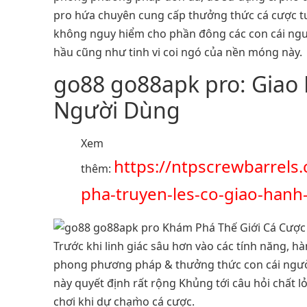
pro hứa chuyên cung cấp thưởng thức cá cược tu
không nguy hiểm cho phần đông các con cái người 
hầu cũng như tinh vi coi ngó của nền móng này.
go88 go88apk pro: Giao 
Người Dùng
Xem
https://ntpscrewbarrel
thêm:
pha-truyen-les-co-giao-hanh
Trước khi linh giác sâu hơn vào các tính năng, h
phong phương pháp & thưởng thức con cái ngườ
này quyết định rất rộng Khủng tới câu hỏi chất 
chơi khi dự chạm̀o cá cược.