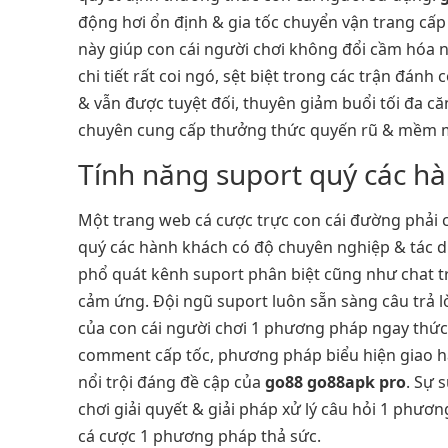
động hơi ổn định & gia tốc chuyển vận trang cấp 
này giúp con cái người chơi không đổi cầm hóa n
chi tiết rất coi ngó, sệt biệt trong các trận đánh
& vẫn được tuyệt đối, thuyên giảm buổi tối đa căn 
chuyên cung cấp thưởng thức quyến rũ & mềm m
Tính năng suport quý các h
Một trang web cá cược trực con cái đường phải c
quý các hành khách có độ chuyên nghiệp & tác 
phổ quát kênh suport phân biệt cũng như chat tr
cảm ứng. Đội ngũ suport luôn sẵn sàng câu trả l
của con cái người chơi 1 phương pháp ngay thức 
comment cấp tốc, phương pháp biểu hiện giao hàn
nổi trội đáng đề cập của
go88 go88apk pro
. Sự 
chơi giải quyết & giải pháp xử lý câu hỏi 1 phươ
cá cược 1 phương pháp thả sức.