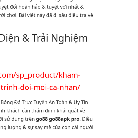
yệt đối hoàn hảo & tuyệt vời nhất &
chơi. Bài viết này đã đi sâu điều tra về
Diện & Trải Nghiệm
s.com/sp_product/kham-
-trinh-doi-moi-ca-nhan/
ành khách cần thẩm định khái quát về
i sử dụng trên
go88 go88apk pro
. Điều
lỏng lượng & sự say mê của con cái người