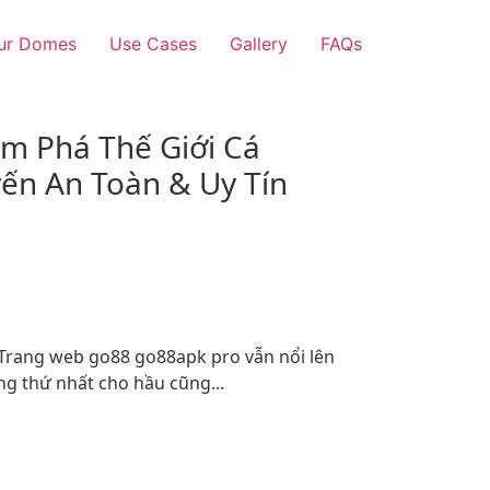
ur Domes
Use Cases
Gallery
FAQs
m Phá Thế Giới Cá
ến An Toàn & Uy Tín
 Trang web go88 go88apk pro vẫn nổi lên
g thứ nhất cho hầu cũng...