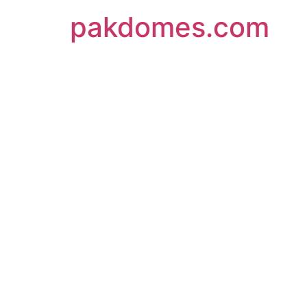
pakdomes.com