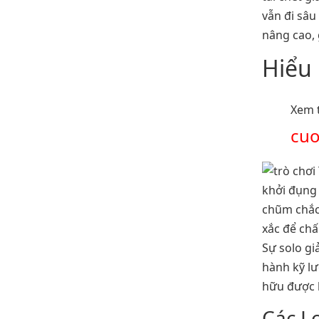
vẫn đi sâu
nâng cao, 
Hiểu 
Xem 
cuo
khởi đụng 
chũm chắc 
xắc để châ
Sự solo gi
hành kỹ lư
hữu được k
Các Lo