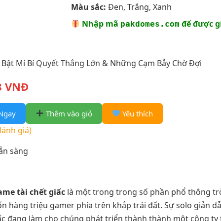
Màu sắc:
Đen, Trắng, Xanh
Nhập mã
để được g
pakdomes.com
Bật Mí Bí Quyết Thắng Lớn & Những Cạm Bẫy Chờ Đợi
8 VNĐ
Ngay
Thêm vào giỏ
Yêu thích
đánh giá)
sẵn sàng
ame tài chết giấc
là một trong trong số phần phổ thông trò
uốn hàng triệu gamer phía trên khắp trái đất. Sự solo giản
iấc đang làm cho chúng phát triển thành thành một công ty t