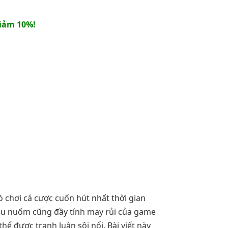
iảm 10%!
 chơi cá cược cuốn hút nhất thời gian
 dẫu nuốm cũng đầy tính may rủi của game
hể được tranh luận sôi nổi. Bài viết này