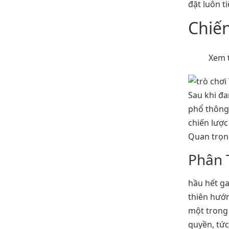
đặt luôn t
Chiến
Xem 
Sau khi đa
phổ thông
chiến lượ
Quan trọng
Phân 
hầu hết ga
thiên hướn
một trong 
quyền, tức