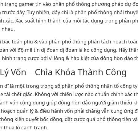
nh trạng gamer tin vào phần phổ thông phương pháp dự đoá
 trước đây. Tuy nhiên, đây chỉ là phần phổ thông nhái thu
h xác. Xác suất hình thành của mỗi tác dụng trong phần phổ
 nhau.
ài bác toán phụ & vào phần phổ thông phân tách hoạch to
án với độ mê tín dị đoan dị đoan là ko công dụng. Hãy thâ
 hình trạng cược bởi vì lòng & hào kiệt của đông hòn đảo t
Lý Vốn – Chìa Khóa Thành Công
n dĩ là một trong trong số phần phổ thông nhân tố công t
 tài chết giấc. Không với chiến lược nào chuẩn chỉnh xác 
hành vốn công dụng giúp đông hòn đảo người giảm thiểu kh
ế hoạch quản lý & điều hành vốn phải chăng vẫn cung ứng 
thông kiên quyết bốc đồng, đặt cược quá phổ thông tiền v
ần thua lỗ cạnh tranh.