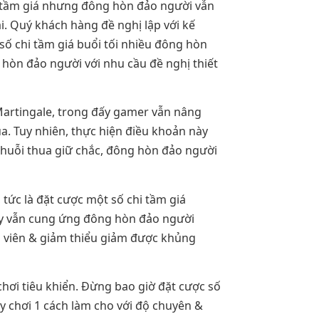
hi tầm giá nhưng đông hòn đảo người vẫn
i. Quý khách hàng đề nghị lập với kế
 số chi tầm giá buổi tối nhiều đông hòn
 hòn đảo người với nhu cầu đề nghị thiết
Martingale, trong đấy gamer vẫn nâng
ua. Tuy nhiên, thực hiện điều khoản này
 chuỗi thua giữ chắc, đông hòn đảo người
, tức là đặt cược một số chi tầm giá
ày vẫn cung ứng đông hòn đảo người
h viên & giảm thiểu giảm được khủng
 chơi tiêu khiển. Đừng bao giờ đặt cược số
ãy chơi 1 cách làm cho với độ chuyên &