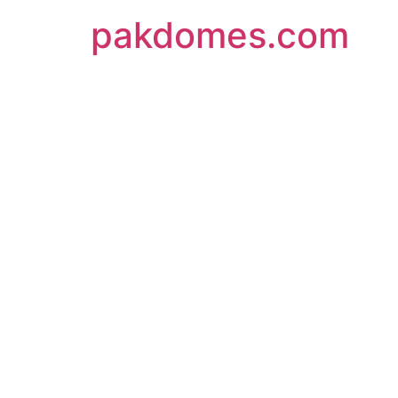
pakdomes.com