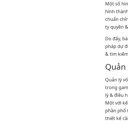
Một số hì
hình thành
chuẩn chỉn
ty quyền &
Do đấy, b
pháp dự đo
& tìm kiếm
Quản 
Quản lý vố
trong game
lý & điều 
Một với k
phần phổ 
thiết kế c