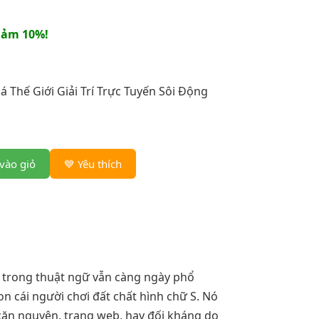
iảm 10%!
Thế Giới Giải Trí Trực Tuyến Sôi Động
vào giỏ
💙 Yêu thích
g trong thuật ngữ vẫn càng ngày phổ
on cái người chơi đất chất hình chữ S. Nó
ăn nguyên, trang web, hay đối kháng do