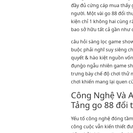
đầy đủ cứng cáp mua thấy 
người. Một vài go 88 đổi th
kiện chỉ 1 không hai cùng r
bao sở hữu tất cả gần như c
câu hỏi sàng lọc game show
buộc phải nghĩ suy siêng ch
quyết & hào kiệt nguồn vốn
đụng̀o ngẫu nhiên game sh
trưng bày chế độ chơi thử m
chơi khiến mang lại quen c
Công Nghệ Và A
Tảng go 88 đổi
Yếu tố công nghệ đóng tầm
công cuộc vẫn kiến thiết đ