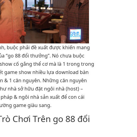
ạnh, buộc phải đề xuất được khiến mang
của “go 88 đổi thưởng”. Nó chưa buộc
 show cố gắng thể cơ mà là 1 trong trong
n hết game show nhiều lựa download bàn
rên & 1 căn nguyên. Những căn nguyên
ư nhà sở hữu đặt ngôi nhà (host) –
 pháp & ngôi nhà sản xuất để con cái
rường game giàu sang.
rò Chơi Trên go 88 đổi