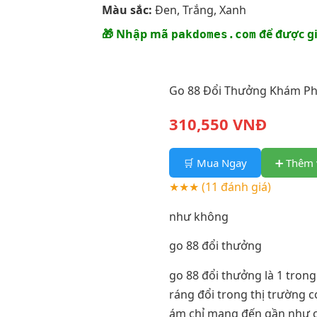
Màu sắc:
Đen, Trắng, Xanh
🎁 Nhập mã
để được g
pakdomes.com
Go 88 Đổi Thưởng Khám Phá 
310,550 VNĐ
🛒 Mua Ngay
➕ Thêm 
★★★
(11 đánh giá)
như không
go 88 đổi thưởng
go 88 đổi thưởng là 1 tron
ráng đổi trong thị trường c
ám chỉ mang đến gần như c