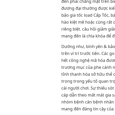
đến phải chăng mặt trên bi
đương đại thường được kiến
bảo gia tốc load Cấp Tốc,
hào kiệt mê hoặc cùng rất
riêng biệt. câu hỏi giảm gi
mang đến là chìa khóa để đ
Dường như, bình yên & bảo
trên ví trí trước tiên. Các 
hết công nghệ mã hóa đươn
trương mục của phe cánh 
tỉnh thanh hóa sở hữu thể 
trong trong yếu tố quan trọ
cái người chơi. Sự thiếu só
cáp dẫn theo mất mát gia 
nhóm bệnh căn bệnh nhân 
mang đến đáng tin cậy của 