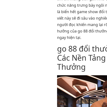
chức năng trưng bày ngôi n
là biển hết game show đổi 
viết này sẽ đi sâu vào nghi
người đọc khiến mang lại 
hưởng của go 88 đổi thưởn
ngay hiện tại.
go 88 đổi thư
Các Nền Tảng 
Thưởng