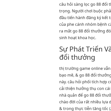
câu hỏi sàng lọc go 88 đổi 
trọng. Người chơi buộc phả
đầu tiến hành đăng ký kết 
của phe cánh nhóm bệnh c
ra mắt go 88 đổi thưởng đó
sinh hoạt khoa học.
Sự Phát Triển V
đổi thưởng
thị trường game online vẫ
bạo mẽ, & go 88 đổi thưởn
này. câu hỏi phối tích hợp
cải thiện hưởng thụ con cái
nhà quản để go 88 đổi thưở
chào đời của rất nhiều lựa
& trong thực tiễn tăng tốc 