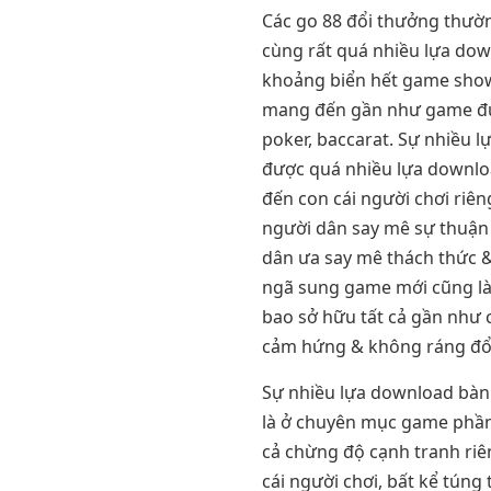
Các go 88 đổi thưởng thườ
cùng rất quá nhiều lựa dow
khoảng biển hết game show c
mang đến gần như game đư
poker, baccarat. Sự nhiều 
được quá nhiều lựa downlo
đến con cái người chơi riên
người dân say mê sự thuận
dân ưa say mê thách thức & 
ngã sung game mới cũng là 
bao sở hữu tất cả gần như 
cảm hứng & không ráng đổ
Sự nhiều lựa download bàn 
là ở chuyên mục game phần
cả chừng độ cạnh tranh riê
cái người chơi, bất kể túng