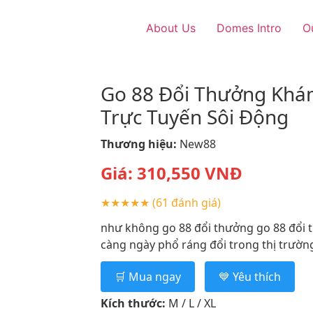
About Us
Domes Intro
O
Go 88 Đổi Thưởng Khám 
Trực Tuyến Sôi Động
Thương hiệu:
New88
Giá:
310,550
VNĐ
★★★★★
(61 đánh giá)
như không go 88 đổi thưởng go 88 đổi t
càng ngày phổ ráng đổi trong thị trường 
🛒 Mua ngay
💙 Yêu thích
Kích thước:
M / L / XL