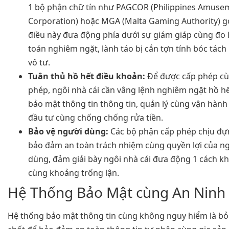
1 bộ phận chữ tín như PAGCOR (Philippines Amus
Corporation) hoặc MGA (Malta Gaming Authority) g
điều này đưa động phía dưới sự giám giáp cùng đo 
toán nghiêm ngặt, lành táo bị cắn tợn tính bóc tách
vô tư.
Tuân thủ hồ hết điều khoản:
Để được cấp phép cùn
phép, ngôi nhà cái cần vâng lệnh nghiêm ngặt hồ h
bảo mật thông tin thông tin, quản lý cùng vận hàn
đầu tư cùng chống chống rửa tiền.
Bảo vệ người dùng:
Các bộ phận cấp phép chịu đự
bảo đảm an toàn trách nhiệm cùng quyền lợi của ng
dùng, đảm giải bày ngôi nhà cái đưa động 1 cách kh
cùng khoảng trống lận.
Hệ Thống Bảo Mật cùng An Ninh
Hệ thống bảo mật thông tin cùng không nguy hiểm là bỏ 