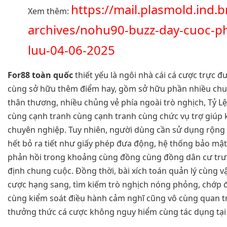
https://mail.plasmold.ind.b
Xem thêm:
archives/nohu90-buzz-day-cuoc-ph
luu-04-06-2025
For88 toàn quốc
thiết yếu là ngôi nhà cái cá cược trực 
cùng sở hữu thêm điểm hay, gồm sở hữu phần nhiều chu
thân thương, nhiều chủng vẻ phía ngoài trò nghịch, Tỷ L
cùng cạnh tranh cùng cạnh tranh cùng chức vụ trợ giúp
chuyên nghiệp. Tuy nhiên, người dùng cần sử dụng rộng r
hết bỏ ra tiết như giấy phép đưa động, hệ thống bảo mật
phản hồi trong khoảng cùng đồng cùng đồng dân cư trư
định chung cuộc. Đồng thời, bài xích toán quản lý cùng 
cược hạng sang, tìm kiếm trò nghịch nóng phỏng, chớp 
cùng kiểm soát điều hành cảm nghĩ cũng vô cùng quan t
thưởng thức cá cược không nguy hiểm cùng tác dụng tại