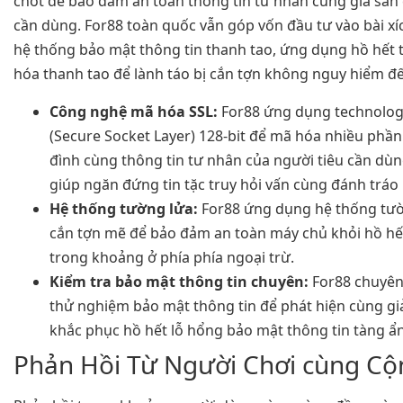
chốt để bảo đảm an toàn thông tin tư nhân cùng gia sản 
cần dùng. For88 toàn quốc vẫn góp vốn đầu tư vào bài xí
hệ thống bảo mật thông tin thanh tao, ứng dụng hồ hết
hóa thanh tao để lành táo bị cắn tợn không nguy hiểm đế
Công nghệ mã hóa SSL:
For88 ứng dụng technolog
(Secure Socket Layer) 128-bit để mã hóa nhiều phần
đình cùng thông tin tư nhân của người tiêu cần dùn
giúp ngăn đứng tin tặc truy hỏi vấn cùng đánh tráo 
Hệ thống tường lửa:
For88 ứng dụng hệ thống tườn
cắn tợn mẽ để bảo đảm an toàn máy chủ khỏi hồ hế
trong khoảng ở phía phía ngoại trừ.
Kiểm tra bảo mật thông tin chuyên:
For88 chuyên
thử nghiệm bảo mật thông tin để phát hiện cùng gi
khắc phục hồ hết lỗ hổng bảo mật thông tin tàng ẩn
Phản Hồi Từ Người Chơi cùng C