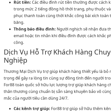
Rút tiền:
Các điều đình rút tiền thường được cách k
trong mức 2 tiếng đồng hồ thời trang, phụ thuộc v
phục thanh toán cùng thời khắc công bài xích toán
băng.
Thông báo điều đình:
Người nghịch sẽ nhận đưa th
email hoặc tin nhắn khi điều đình được cách khắc p
công.
Dịch Vụ Hỗ Trợ Khách Hàng Chu
Nghiệp
Thương Mại Dịch Vụ trợ giúp khách hàng thiết yếu là bỏ r
trọng để gây ra lòng tin cùng sự đồng tình đến người tro
For88 toàn quốc sở hữu lực lượng trợ giúp khách hàng c
thân thương cùng chuẩn bị sẵn sàng khuyên bảo vô cùn
mắc của người tiêu cần dùng 24/7.
Các kênh trợ giúp:
For88 trợ giúp sở hữu thêm kên