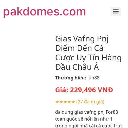
pakdomes.com
Gias Vafng Pnj
Điểm Đến Cá
Cược Uy Tín Hàng
Đầu Châu Á
Thương hiệu:
Jun88
Giá:
229,496
VNĐ
★★★★★
(27 đánh giá)
đa dụng gias vafng pnj For88
toàn quốc sẽ nổi lên như 1
trong ngôi nhà cái cá cược trực