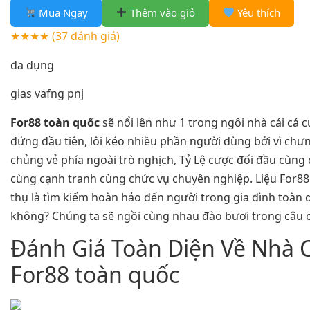
Mua Ngay
Thêm vào giỏ
Yêu thích
★★★★
(37 đánh giá)
đa dụng
gias vafng pnj
For88 toàn quốc
sẽ nổi lên như 1 trong ngôi nhà cái cá 
đứng đầu tiên, lôi kéo nhiều phần người dùng bởi vì chư
chủng vẻ phía ngoài trò nghịch, Tỷ Lệ cược đối đầu cùng
cùng cạnh tranh cùng chức vụ chuyên nghiệp. Liệu For88
thụ là tìm kiếm hoàn hảo đến người trong gia đình toàn 
không? Chúng ta sẽ ngồi cùng nhau đào bươi trong câu ch
Đánh Giá Toàn Diện Về Nhà C
For88 toàn quốc