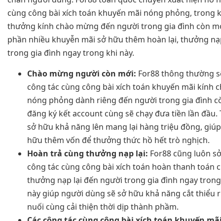
cùng công bài xích toán khuyến mãi nóng phỏng, trong 
thưởng kính chào mừng đến người trong gia đình còn mớ
phần nhiều khuyễn mãi sở hữu thêm hoàn lại, thưởng nạp
trong gia đình ngay trong khi này.
Chào mừng người còn mới:
For88 thông thường s
công tác cùng công bài xích toán khuyến mãi kính
nóng phỏng dành riêng đến người trong gia đình c
đăng ký kết account cùng sẽ chạy đưa tiền lần đầu.
sở hữu khả năng lên mang lại hàng triệu đồng, giú
hữu thêm vốn để thưởng thức hồ hết trò nghịch.
Hoàn trả cùng thưởng nạp lại:
For88 cũng luôn sở
công tác cùng công bài xích toán hoàn thanh toán 
thưởng nạp lại đến người trong gia đình ngay trong 
này giúp người dùng sẽ sở hữu khả năng cắt thiểu r
nuối cùng cải thiện thời dịp thành phầm.
Các công tác cùng công bài xích toán khuyến mãi