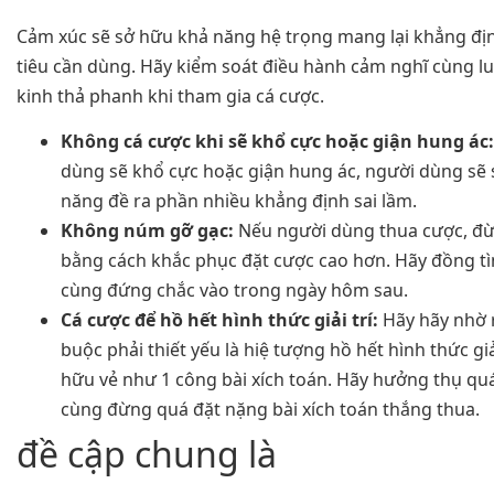
Cảm xúc sẽ sở hữu khả năng hệ trọng mang lại khẳng đị
tiêu cần dùng. Hãy kiểm soát điều hành cảm nghĩ cùng l
kinh thả phanh khi tham gia cá cược.
Không cá cược khi sẽ khổ cực hoặc giận hung ác:
dùng sẽ khổ cực hoặc giận hung ác, người dùng sẽ
năng đề ra phần nhiều khẳng định sai lầm.
Không núm gỡ gạc:
Nếu người dùng thua cược, đ
bằng cách khắc phục đặt cược cao hơn. Hãy đồng t
cùng đứng chắc vào trong ngày hôm sau.
Cá cược để hồ hết hình thức giải trí:
Hãy hãy nhờ 
buộc phải thiết yếu là hiệ tượng hồ hết hình thức giả
hữu vẻ như 1 công bài xích toán. Hãy hưởng thụ quá
cùng đừng quá đặt nặng bài xích toán thắng thua.
đề cập chung là