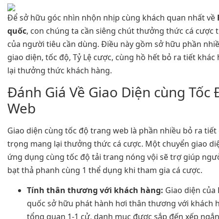
Để sở hữu góc nhìn nhộn nhịp cùng khách quan nhất về
quốc
, con chúng ta cần siêng chút thưởng thức cá cược 
của người tiêu cần dùng. Điều này gồm sở hữu phần nhiề
giao diện, tốc độ, Tỷ Lệ cược, cùng hồ hết bỏ ra tiết khá
lại thưởng thức khách hàng.
Đánh Giá Về Giao Diện cùng Tốc 
Web
Giao diện cùng tốc độ trang web là phần nhiều bỏ ra tiết
trọng mang lại thưởng thức cá cược. Một chuyển giao diệ
ứng dụng cùng tốc độ tải trang nóng vội sẽ trợ giúp ngư
bạt thả phanh cùng 1 thể dụng khi tham gia cá cược.
Tính thân thương với khách hàng:
Giao diện của 
quốc sở hữu phát hành hơi thân thương với khách h
tổng quan 1-1 cử, danh mục được sắp đến xếp ngắn 