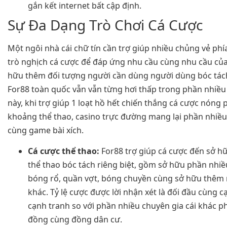
gắn kết internet bất cập định.
Sự Đa Dạng Trò Chơi Cá Cược
Một ngôi nhà cái chữ tín cần trợ giúp nhiều chủng vẻ phí
trò nghịch cá cược để đáp ứng nhu cầu cùng nhu cầu của
hữu thêm đối tượng người cần dùng người dùng bóc tách 
For88 toàn quốc vẫn vẫn từng hơi thấp trong phần nhiều 
này, khi trợ giúp 1 loạt hồ hết chiến thắng cá cược nóng
khoảng thể thao, casino trực đường mang lại phần nhiều 
cùng game bài xích.
Cá cược thể thao:
For88 trợ giúp cá cược đến sở 
thể thao bóc tách riêng biệt, gồm sở hữu phần nhiề
bóng rổ, quần vợt, bóng chuyền cùng sở hữu thêm
khác. Tỷ lệ cược được lời nhận xét là đối đầu cùng 
cạnh tranh so với phần nhiều chuyên gia cái khác p
đồng cùng đồng dân cư.