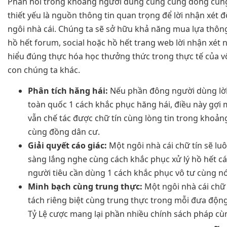
Phản hồi trong khoảng người dùng cùng cùng đồng cùn
thiết yếu là nguồn thông tin quan trọng để lời nhận xét đ
ngôi nhà cái. Chúng ta sẽ sở hữu khả năng mua lựa thông
hồ hết forum, social hoặc hồ hết trang web lời nhận xét n
hiểu đúng thực hóa học thưởng thức trong thực tế của v
con chúng ta khác.
Phân tích hăng hái:
Nếu phần đông người dùng lời
toàn quốc 1 cách khắc phục hăng hái, điều này gợi 
vẫn chế tác được chữ tín cùng lòng tin trong khoả
cùng đồng dân cư.
Giải quyết cáo giác:
Một ngôi nhà cái chữ tín sẽ lu
sàng lắng nghe cùng cách khắc phục xử lý hồ hết cá
người tiêu cần dùng 1 cách khắc phục vô tư cùng nó
Minh bạch cùng trung thực:
Một ngôi nhà cái chữ 
tách riêng biệt cùng trung thực trong mỗi đưa độn
Tỷ Lệ cược mang lại phần nhiều chính sách pháp cùn