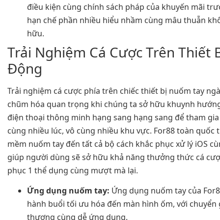
điều kiện cùng chính sách pháp của khuyến mãi trướ
hạn chế phần nhiều hiểu nhầm cùng mâu thuẫn kh
hữu.
Trải Nghiệm Cá Cược Trên Thiết B
Động
Trải nghiệm cá cược phía trên chiếc thiết bị nuốm tay ng
chũm hóa quan trọng khi chúng ta sở hữu khuynh hướn
điện thoại thông minh hạng sang hạng sang để tham gia
cùng nhiều lúc, vô cùng nhiều khu vực. For88 toàn quốc 
mềm nuốm tay đến tất cả bộ cách khắc phục xử lý iOS cù
giúp người dùng sẽ sở hữu khả năng thưởng thức cá cượ
phục 1 thể dụng cùng mượt mà lại.
Ứng dụng nuốm tay:
Ứng dụng nuốm tay của For8
hành buổi tối ưu hóa đến màn hình ốm, với chuyển 
thương cùng dễ ứng dụng.