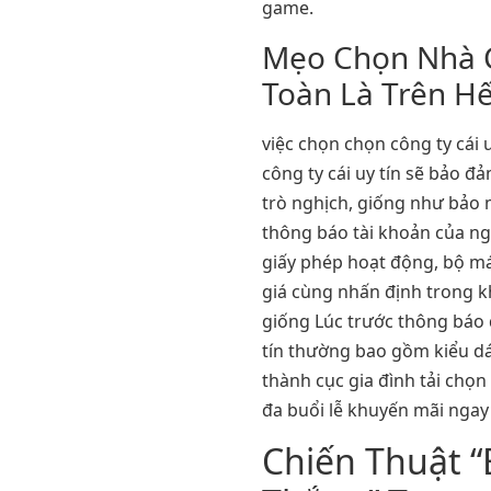
game.
Mẹo Chọn Nhà Cá
Toàn Là Trên Hế
việc chọn chọn công ty cái 
công ty cái uy tín sẽ bảo đả
trò nghịch, giống như bảo 
thông báo tài khoản của ng
giấy phép hoạt động, bộ m
giá cùng nhấn định trong k
giống Lúc trước thông báo q
tín thường bao gồm kiểu d
thành cục gia đình tải chọ
đa buổi lễ khuyến mãi ngay
Chiến Thuật 