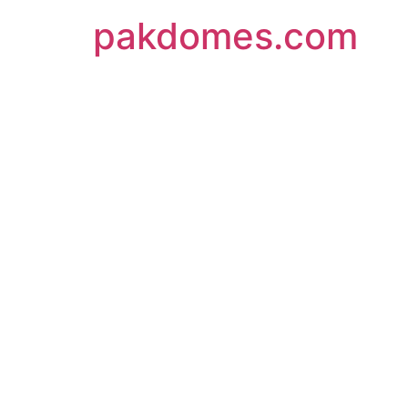
pakdomes.com