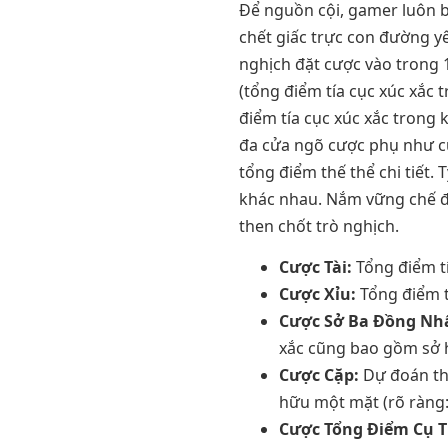
Để nguồn cội, gamer luôn b
chết giấc trực con đường yêu
nghịch đặt cược vào trong 1
(tổng điểm tía cục xúc xắc 
điểm tía cục xúc xắc trong 
đa cửa ngõ cược phụ như cư
tổng điểm thế thể chi tiết.
khác nhau. Nắm vững chế độ
then chốt trò nghịch.
Cược Tài:
Tổng điểm tí
Cược Xỉu:
Tổng điểm tí
Cược Sở Ba Đồng Nh
xắc cũng bao gồm sở h
Cược Cặp:
Dự đoán thế
hữu một mặt (rõ ràng: 
Cược Tổng Điểm Cụ T