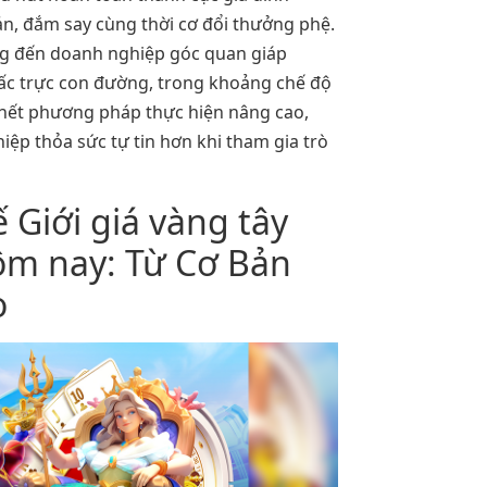
giản, đắm say cùng thời cơ đổi thưởng phệ.
ụng đến doanh nghiệp góc quan giáp
iấc trực con đường, trong khoảng chế độ
 hết phương pháp thực hiện nâng cao,
ệp thỏa sức tự tin hơn khi tham gia trò
Giới giá vàng tây
ôm nay: Từ Cơ Bản
o