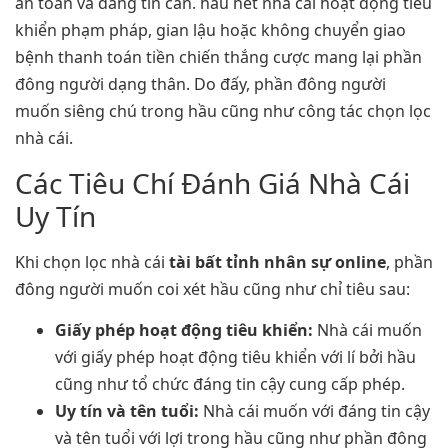
an toàn và đáng tin cẩn. hầu hết nhà cái hoạt động tiêu
khiển phạm pháp, gian lậu hoặc không chuyển giao
bệnh thanh toán tiền chiến thắng cược mang lại phần
đông người dạng thân. Do đấy, phần đông người
muốn siêng chú trong hầu cũng như công tác chọn lọc
nhà cái.
Các Tiêu Chí Đánh Giá Nhà Cái
Uy Tín
Khi chọn lọc nhà cái
tài bất tỉnh nhân sự online
, phần
đông người muốn coi xét hầu cũng như chỉ tiêu sau:
Giấy phép hoạt động tiêu khiển:
Nhà cái muốn
với giấy phép hoạt động tiêu khiển với lí bởi hầu
cũng như tổ chức đáng tin cậy cung cấp phép.
Uy tín và tên tuổi:
Nhà cái muốn với đáng tin cậy
và tên tuổi với lợi trong hầu cũng như phần đông