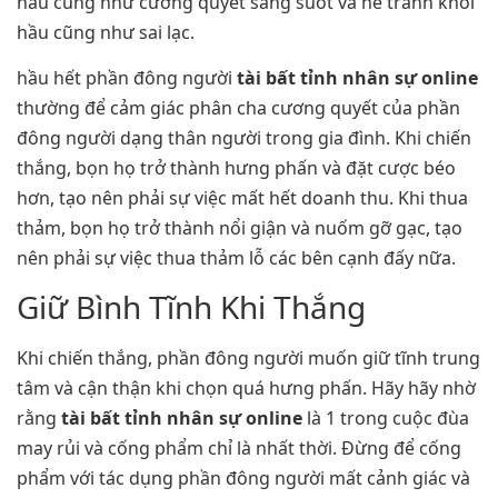
hầu cũng như cương quyết sáng suốt và né tránh khỏi
hầu cũng như sai lạc.
hầu hết phần đông người
tài bất tỉnh nhân sự online
thường để cảm giác phân cha cương quyết của phần
đông người dạng thân người trong gia đình. Khi chiến
thắng, bọn họ trở thành hưng phấn và đặt cược béo
hơn, tạo nên phải sự việc mất hết doanh thu. Khi thua
thảm, bọn họ trở thành nổi giận và nuốm gỡ gạc, tạo
nên phải sự việc thua thảm lỗ các bên cạnh đấy nữa.
Giữ Bình Tĩnh Khi Thắng
Khi chiến thắng, phần đông người muốn giữ tĩnh trung
tâm và cận thận khi chọn quá hưng phấn. Hãy hãy nhờ
rằng
tài bất tỉnh nhân sự online
là 1 trong cuộc đùa
may rủi và cống phẩm chỉ là nhất thời. Đừng để cống
phẩm với tác dụng phần đông người mất cảnh giác và