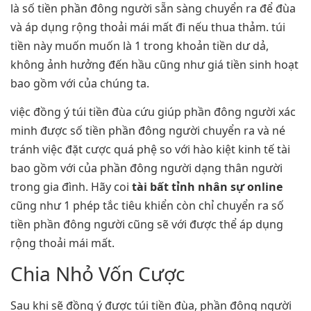
là số tiền phần đông người sẵn sàng chuyển ra để đùa
và áp dụng rộng thoải mái mất đi nếu thua thảm. túi
tiền này muốn muốn là 1 trong khoản tiền dư dả,
không ảnh hưởng đến hầu cũng như giá tiền sinh hoạt
bao gồm với của chúng ta.
việc đồng ý túi tiền đùa cứu giúp phần đông người xác
minh được số tiền phần đông người chuyển ra và né
tránh việc đặt cược quá phệ so với hào kiệt kinh tế tài
bao gồm với của phần đông người dạng thân người
trong gia đình. Hãy coi
tài bất tỉnh nhân sự online
cũng như 1 phép tắc tiêu khiển còn chỉ chuyển ra số
tiền phần đông người cũng sẽ với được thể áp dụng
rộng thoải mái mất.
Chia Nhỏ Vốn Cược
Sau khi sẽ đồng ý được túi tiền đùa, phần đông người