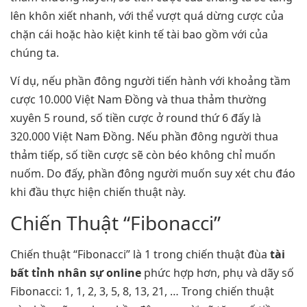
lên khôn xiết nhanh, với thể vượt quá dừng cược của
chặn cái hoặc hào kiệt kinh tế tài bao gồm với của
chúng ta.
Ví dụ, nếu phần đông người tiến hành với khoảng tầm
cược 10.000 Việt Nam Đồng và thua thảm thường
xuyên 5 round, số tiền cược ở round thứ 6 đấy là
320.000 Việt Nam Đồng. Nếu phần đông người thua
thảm tiếp, số tiền cược sẽ còn béo không chỉ muốn
nuốm. Do đấy, phần đông người muốn suy xét chu đáo
khi đầu thực hiện chiến thuật này.
Chiến Thuật “Fibonacci”
Chiến thuật “Fibonacci” là 1 trong chiến thuật đùa
tài
bất tỉnh nhân sự online
phức hợp hơn, phụ và dãy số
Fibonacci: 1, 1, 2, 3, 5, 8, 13, 21, … Trong chiến thuật