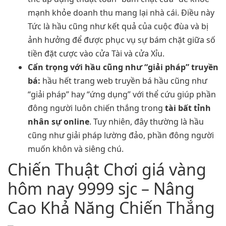
mạnh khỏe doanh thu mang lại nhà cái. Điều này
Tức là hầu cũng như kết quả của cuộc đùa và bị
ảnh hưởng để được phục vụ sự bám chặt giữa số
tiền đặt cược vào cửa Tài và cửa Xỉu.
Cẩn trọng với hầu cũng như “giải pháp” truyền
bá:
hầu hết trang web truyền bá hầu cũng như
“giải pháp” hay “ứng dụng” với thể cứu giúp phần
đông người luôn chiến thắng trong
tài bất tỉnh
nhân sự online
. Tuy nhiên, đây thường là hầu
cũng như giải pháp lường đảo, phần đông người
muốn khôn và siêng chú.
Chiến Thuật Chơi giá vàng
hôm nay 9999 sjc – Nâng
Cao Khả Năng Chiến Thắng