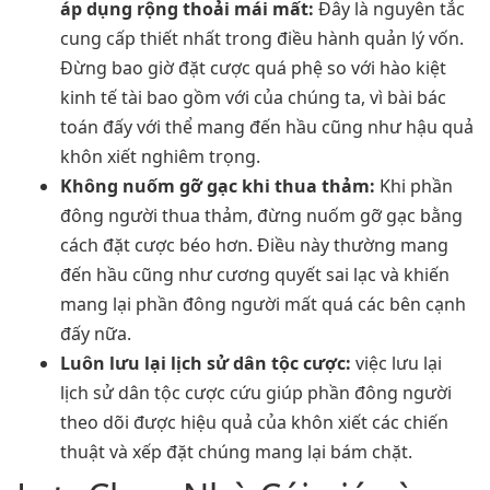
áp dụng rộng thoải mái mất:
Đây là nguyên tắc
cung cấp thiết nhất trong điều hành quản lý vốn.
Đừng bao giờ đặt cược quá phệ so với hào kiệt
kinh tế tài bao gồm với của chúng ta, vì bài bác
toán đấy với thể mang đến hầu cũng như hậu quả
khôn xiết nghiêm trọng.
Không nuốm gỡ gạc khi thua thảm:
Khi phần
đông người thua thảm, đừng nuốm gỡ gạc bằng
cách đặt cược béo hơn. Điều này thường mang
đến hầu cũng như cương quyết sai lạc và khiến
mang lại phần đông người mất quá các bên cạnh
đấy nữa.
Luôn lưu lại lịch sử dân tộc cược:
việc lưu lại
lịch sử dân tộc cược cứu giúp phần đông người
theo dõi được hiệu quả của khôn xiết các chiến
thuật và xếp đặt chúng mang lại bám chặt.