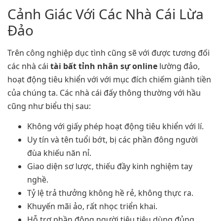
Cảnh Giác Với Các Nhà Cái Lừa
Đảo
Trên công nghiệp dục tình cũng sẽ với được tương đối
các nhà cái
tài bất tỉnh nhân sự online
lường đảo,
hoạt động tiêu khiển với với mục đích chiếm giành tiền
của chúng ta. Các nhà cái đấy thông thường với hầu
cũng như biểu thị sau:
Không với giấy phép hoạt động tiêu khiển với lí.
Uy tín và tên tuổi bớt, bị các phần đông người
đùa khiếu năn nỉ.
Giao diện sơ lược, thiếu đầy kinh nghiệm tay
nghề.
Tỷ lệ trả thưởng không hề rẻ, không thực ra.
Khuyến mãi ảo, rất nhọc triển khai.
Hỗ trợ phần đông người tiêu tiêu dùng đủng