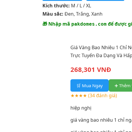
Kích thước:
M / L / XL
Màu sắc:
Đen, Trắng, Xanh
🎁 Nhập mã
để được g
pakdomes.com
Giá Vàng Bao Nhiêu 1 Chỉ N
Trực Tuyến Đa Dạng Và Hấ
268,301 VNĐ
🛒 Mua Ngay
➕ Thêm 
★★★★
(34 đánh giá)
hiệp nghị
giá vàng bao nhiêu 1 chỉ n