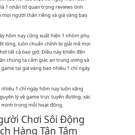
là 1 nhân tố quan trọng reviews tinh
a mọi người thân riêng và giá vàng bao
gày hôm nay cũng xuất hiện 1 nhóm phụ
hết lòng, luôn chuẩn chỉnh bị giải mã mọi
hơi tất cả bao giờ. Điều này khiến đến
ân chúng ta cảm giác an trung ương và
 game tại giá vàng bao nhiêu 1 chỉ ngày
o nhiêu 1 chỉ ngày hôm nay luôn vâng
guyên lý về game trực tuyến đường, xác
ng minh trong mỗi hoạt động.
ười Chơi Sôi Động
ách Hàng Tận Tâm