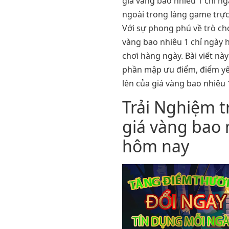
giá vàng bao nhiêu 1 chỉ n
ngoài trong làng game trực
Với sự phong phú về trò chơ
vàng bao nhiêu 1 chỉ ngày
chơi hàng ngày. Bài viết nà
phần mập ưu điểm, điểm yế
lên của giá vàng bao nhiêu 
Trải Nghiệm t
giá vàng bao 
hôm nay