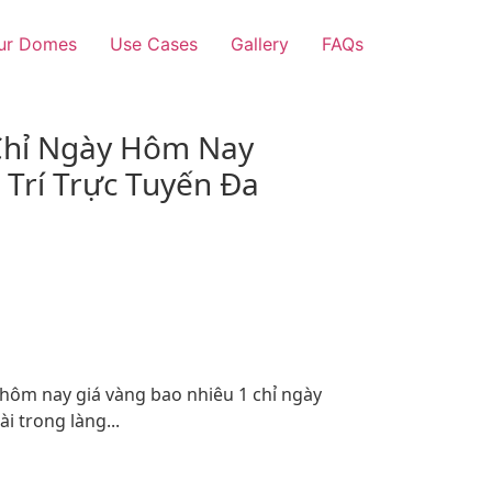
ur Domes
Use Cases
Gallery
FAQs
Chỉ Ngày Hôm Nay
 Trí Trực Tuyến Đa
 hôm nay giá vàng bao nhiêu 1 chỉ ngày
i trong làng...