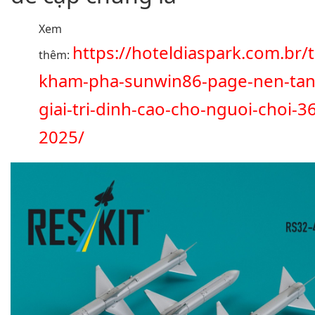
Xem
https://hoteldiaspark.com.br/
thêm:
kham-pha-sunwin86-page-nen-tan
giai-tri-dinh-cao-cho-nguoi-choi-36
2025/