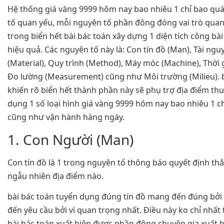
Hệ thống giá vàng 9999 hôm nay bao nhiêu 1 chỉ bao qu
tố quan yếu, mỗi nguyên tố phần đông đóng vai trò quan
trong biển hết bài bác toán xây dựng 1 diện tích công bài
hiệu quả. Các nguyên tố này là: Con tín đồ (Man), Tài ngu
(Material), Quy trình (Method), Máy móc (Machine), Thời g
Đo lường (Measurement) cũng như Môi trường (Milieu). b
khiến rõ biển hết thành phần này sẽ phụ trợ địa điểm thu
dụng 1 số loại hình giá vàng 9999 hôm nay bao nhiêu 1 ch
cũng như vận hành hàng ngày.
1. Con Người (Man)
Con tín đồ là 1 trong nguyên tố thông báo quyết định thắ
ngẫu nhiên địa điểm nào.
bài bác toán tuyển dụng đúng tín đồ mang đến đúng bở
đến yêu cầu bởi vì quan trọng nhất. Điều này ko chỉ nhất
bài bác toán xuất hiện được phần đông chuyên gia xuất h