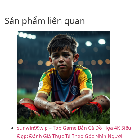
Sản phẩm liên quan
sunwin99.vip – Top Game Bắn Cá Đồ Họa 4K Siêu
Đẹp: Đánh Giá Thực Tế Theo Góc Nhìn Người