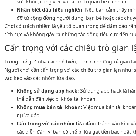
sức khỏe, công việc và các mối quan hệ cá nhân.
Nhận biết dấu hiệu nghiện:
Nếu bạn cảm thấy mìn
đỡ từ cộng đồng người dùng, bạn bè hoặc các chuyê
Chơi có trách nhiệm là yếu tố quan trọng để đảm bảo rằ
tích cực và không gây ra những tác động tiêu cực đến cu
Cẩn trọng với các chiêu trò gian l
Trong thế giới nhà cái phổ biến, luôn có những kẻ gian 
Người chơi cần cẩn trọng với các chiêu trò gian lận như:
vào kèo vào các nhóm lừa đảo.
Không sử dụng app hack:
Sử dụng app hack là hàn
thể dẫn đến việc bị khóa tài khoản.
Không mua bán tài khoản:
Việc mua bán tài khoản
bị lừa đảo.
Cẩn trọng với các nhóm lừa đảo:
Tránh vào kèo và
các diễn đàn, vì bạn có thể bị lừa gạt tiền bạc hoặc 