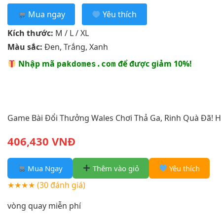
Mua ngay
Yêu thích
Kích thước:
M / L / XL
Màu sắc:
Đen, Trắng, Xanh
Nhập mã
để được giảm 10%!
pakdomes.com
Game Bài Đổi Thưởng Wales Chơi Thả Ga, Rinh Quà Đã! 
406,430 VNĐ
Mua Ngay
Thêm vào giỏ
Yêu thích
★★★★
(30 đánh giá)
vòng quay miễn phí