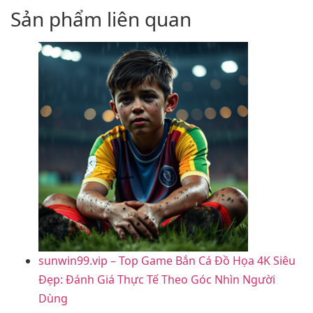
Sản phẩm liên quan
sunwin99.vip – Top Game Bắn Cá Đồ Họa 4K Siêu
Đẹp: Đánh Giá Thực Tế Theo Góc Nhìn Người
Dùng