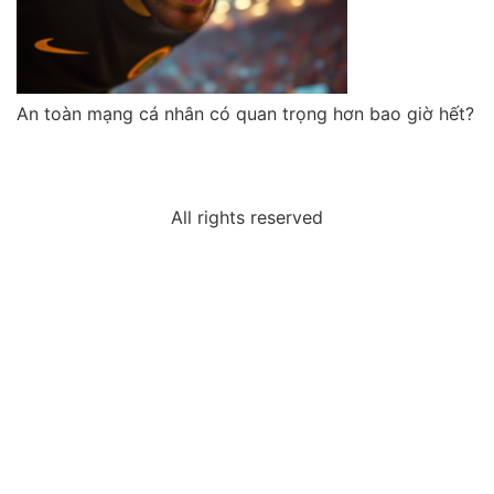
An toàn mạng cá nhân có quan trọng hơn bao giờ hết?
All rights reserved