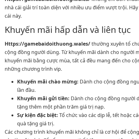
nhà cái giải trí toàn diện với nhiều ưu điểm vượt trội.
cái này.
Khuyến mãi hấp dẫn và liên tục
Https://gamebaidoithuong.wales/
thường xuyên tổ chức
cộng đồng người dùng. Từ khuyến mãi dành cho người mới
khuyến mãi bằng cược mùa, tất cả đều mang đến cho cộ
những chương trình vip.
Khuyến mãi chào mừng:
Dành cho cộng đồng người
lần đầu.
Khuyến mãi gửi tiền:
Dành cho cộng đồng người dù
tặng thêm một phần trăm giá trị nạp.
Sự kiện đặc biệt:
Tổ chức vào các dịp lễ, tết hoặc c
quà tặng giá trị.
Các chương trình khuyến mãi không chỉ là cơ hội để cộ