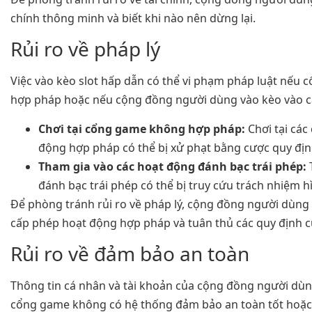
chính thông minh và biết khi nào nên dừng lại.
Rủi ro về pháp lý
Việc vào kèo slot hấp dẫn có thể vi phạm pháp luật nế
hợp pháp hoặc nếu cộng đồng người dùng vào kèo vào cá
Chơi tại cổng game không hợp pháp:
Chơi tại cá
động hợp pháp có thể bị xử phạt bằng cược quy địn
Tham gia vào các hoạt động đánh bạc trái phép:
đánh bạc trái phép có thể bị truy cứu trách nhiệm h
Để phòng tránh rủi ro về pháp lý, cộng đồng người dùng
cấp phép hoạt động hợp pháp và tuân thủ các quy định c
Rủi ro về đảm bảo an toàn
Thông tin cá nhân và tài khoản của cộng đồng người dù
cổng game không có hệ thống đảm bảo an toàn tốt hoặ