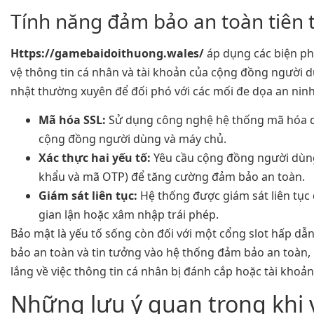
Tính năng đảm bảo an toàn tiên 
Https://gamebaidoithuong.wales/
áp dụng các biện ph
vệ thông tin cá nhân và tài khoản của cộng đồng người
nhật thường xuyên để đối phó với các mối đe dọa an ninh
Mã hóa SSL:
Sử dụng công nghệ hệ thống mã hóa dữ 
cộng đồng người dùng và máy chủ.
Xác thực hai yếu tố:
Yêu cầu cộng đồng người dùng 
khẩu và mã OTP) để tăng cường đảm bảo an toàn.
Giám sát liên tục:
Hệ thống được giám sát liên tục
gian lận hoặc xâm nhập trái phép.
Bảo mật là yếu tố sống còn đối với một cổng slot hấp d
bảo an toàn và tin tưởng vào hệ thống đảm bảo an toàn, 
lắng về việc thông tin cá nhân bị đánh cắp hoặc tài khoả
Những lưu ý quan trọng khi 