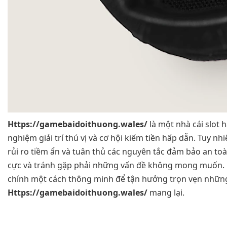
Https://gamebaidoithuong.wales/
là một nhà cái slot
nghiệm giải trí thú vị và cơ hội kiếm tiền hấp dẫn. Tuy 
rủi ro tiềm ẩn và tuân thủ các nguyên tắc đảm bảo an to
cực và tránh gặp phải những vấn đề không mong muốn. Hã
chính một cách thông minh để tận hưởng trọn vẹn những
Https://gamebaidoithuong.wales/
mang lại.