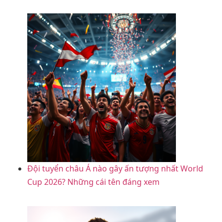
Đội tuyển châu Á nào gây ấn tượng nhất World
Cup 2026? Những cái tên đáng xem