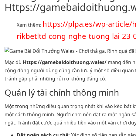
Https://gamebaidoithuong.w
https://plpa.es/wp-article
Xem thêm:
rikbetltd-cong-nghe-tuong-lai-23-
Mặc dù
Https://gamebaidoithuong.wales/
mang đến nhi
cộng đồng người dùng cũng cần lưu ý một số điều quan
tránh gặp phải những rủi ro không đáng có.
Quản lý tài chính thông minh
Một trong những điều quan trọng nhất khi vào kèo bất kỳ 
một cách thông minh. Người chơi nên đặt ra một ngân s
ngặt. Tránh đặt cược quá nhiều tiền vào một ván chơi du
Đặt ngân sách cụ thể:
Xác định số tiền bạn sẵn sàng