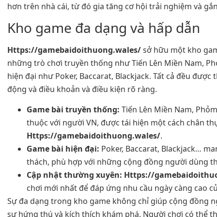
hơn trên nhà cái, từ đó gia tăng cơ hội trải nghiệm và gắn
Kho game đa dạng và hấp dẫn
Https://gamebaidoithuong.wales/
sở hữu một kho game
những trò chơi truyền thống như Tiến Lên Miền Nam, Ph
hiện đại như Poker, Baccarat, Blackjack. Tất cả đều được
động và điều khoản và điều kiện rõ ràng.
Game bài truyền thống:
Tiến Lên Miền Nam, Phỏm,
thuộc với người VN, được tái hiện một cách chân th
Https://gamebaidoithuong.wales/
.
Game bài hiện đại:
Poker, Baccarat, Blackjack… ma
thách, phù hợp với những cộng đồng người dùng th
Cập nhật thường xuyên:
Https://gamebaidoithu
chơi mới nhất để đáp ứng nhu cầu ngày càng cao c
Sự đa dạng trong kho game không chỉ giúp cộng đồng ng
sự hứng thú và kích thích khám phá. Người chơi có thể th