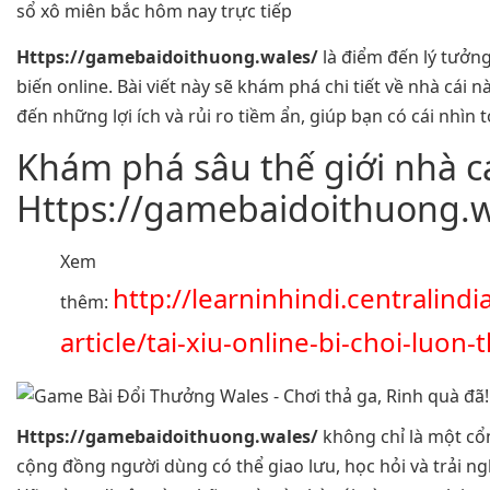
sổ xô miên bắc hôm nay trực tiếp
Https://gamebaidoithuong.wales/
là điểm đến lý tưởn
biến online. Bài viết này sẽ khám phá chi tiết về nhà cái n
đến những lợi ích và rủi ro tiềm ẩn, giúp bạn có cái nhìn 
Khám phá sâu thế giới nhà cá
Https://gamebaidoithuong.w
Xem
http://learninhindi.centralin
thêm:
article/tai-xiu-online-bi-choi-luon
Https://gamebaidoithuong.wales/
không chỉ là một cổ
cộng đồng người dùng có thể giao lưu, học hỏi và trải 