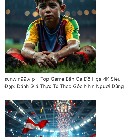
sunwin99.vip – Top Game Bắn Cá Đồ Họa 4K Siêu
Đẹp: Đánh Giá Thực Tế Theo Góc Nhìn Người Dùng