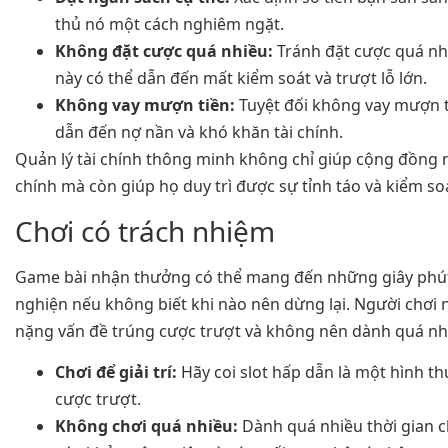
thủ nó một cách nghiêm ngặt.
Không đặt cược quá nhiều:
Tránh đặt cược quá nhi
này có thể dẫn đến mất kiểm soát và trượt lỗ lớn.
Không vay mượn tiền:
Tuyệt đối không vay mượn ti
dẫn đến nợ nần và khó khăn tài chính.
Quản lý tài chính thông minh không chỉ giúp cộng đồng n
chính mà còn giúp họ duy trì được sự tỉnh táo và kiểm soá
Chơi có trách nhiệm
Game bài nhận thưởng có thể mang đến những giây phút g
nghiện nếu không biết khi nào nên dừng lại. Người chơi nê
nặng vấn đề trúng cược trượt và không nên dành quá nhi
Chơi để giải trí:
Hãy coi slot hấp dẫn là một hình th
cược trượt.
Không chơi quá nhiều:
Dành quá nhiều thời gian c