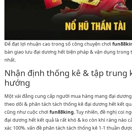
Để đạt lợi nhuận cao trong số công chuyện chơi
fun88ki
bàn giao lưu đại dương hết biện pháp & vận dụng trong t
nhất.
Nhận định thống kê & tập trung
hướng
Một vài đẳng cung cấp người mua hàng mang đại dương
theo dõi & phân tách tách thống kê đại dương hết kết q
cũng như cuộc chơi
fun88king
. Tuy nhiên, đề nghị coi n
đại dương hết kết quả là rất khó & ko còn khí ráng nào 
xác 100%. vấn đề phân tách tách thống kê 1-1 thuần đượ