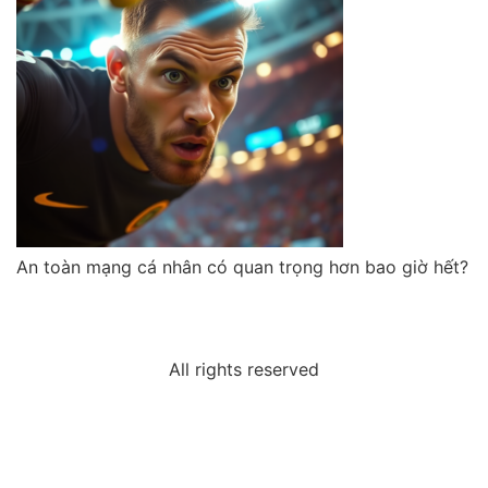
An toàn mạng cá nhân có quan trọng hơn bao giờ hết?
All rights reserved