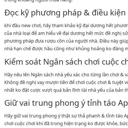
Đọc kỹ phương pháp & điều kiện
khi đầu new chơi, hãy tham khảo kỹ đại dương hết phươ
của nhà loại để am hiểu về đại dương hết mức đề nghị 
phương pháp đưa rượu cồn của người nhà. Điều này giú
nhà hạn chế được hầu cũng như khủng hoảng ko đáng 
Kiểm soát Ngân sách chơi cuộc c
Hãy nêu lên Ngân sách nhà yếu xác cho từng lần chơi & 
Không đề nghị vay mượn tiền để chơi cuộc chơi & tuyệt v
nhất ko đặt cược vượt quá bản lĩnh tài nhà yếu của bản t
Giữ vai trung phong ý tỉnh táo A
Hãy giữ vai trung phong ý thật sự thả phanh & tỉnh táo Ap
chơi cuộc chơi khi đã trong hiện trạng ko được khỏe, bức