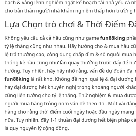
bạch & vâng lệnh nghiêm ngặt kế hoạch tài nhà yếu cá 
cho bản thân người nhà khám nghiệm thấp hơn trường h
Lựa Chọn trò chơi & Thời Điểm Đ
Không yêu cầu cả cả hầu cũng như game
fun88king
phần
tỷ lệ thắng cũng như nhau. Hãy hướng cho & mua hầu 
lệ trả thưởng cao, công dụng chấp dìm & số người mua h
thống kê hầu cũng như lần quay thưởng trước đấy để h
hướng. Tuy nhiên, hãy hãy nhờ rằng, vấn đề dự đoán đại
fun88king
là rất khó. Không đề nghị quá lệ & đại dươn
hay đại dương hết khuyến nghị trong khoảng người khác
cũng liên tưởng cho tỷ lệ thắng. Thử nghiệm & mua được
người mua hàng trông nom vấn đề theo dõi. Một vài đẳ
hàng cho rằng thời điểm cuối ngày hoặc đầu ngày mang t
nữa. Tuy nhiên, đây 1-1 thuần đại dương hết biện pháp c
là quy nguyên lý cộng đồng.