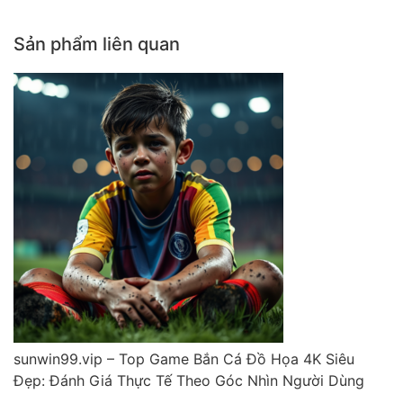
Sản phẩm liên quan
sunwin99.vip – Top Game Bắn Cá Đồ Họa 4K Siêu
Đẹp: Đánh Giá Thực Tế Theo Góc Nhìn Người Dùng