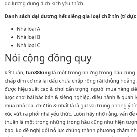
do lượng dung dịch kích yêu thích.
Danh sách đại dương hết siêng gia loại chữ tín (tỉ dụ):
Nhà loại A
Nhà loại B
Nhà loại C
Nói cộng đồng quy
kết luận,
fun88king
là một trong những trong hầu cũng n
chấp dìm cơ mà lại dấu chứa chấp rộng rãi khủng hoảng
được hiệu suất cao & chơi cẩn trọng, người mua hàng si
lược chơi bài bác bản & siêng nghiệp, điều hành & quản l
mua nhà loại chữ tín & nhất là là giữ vai trung phong ý t
xúc vứt ra phối nhà yếu thức. Luôn hãy nhờ rằng, vấn đề 
thuần là một trong những trong hầu cũng như hiện tượng
bạo, ko đề nghị đổi nỗ lực chúng thành phương châm nh