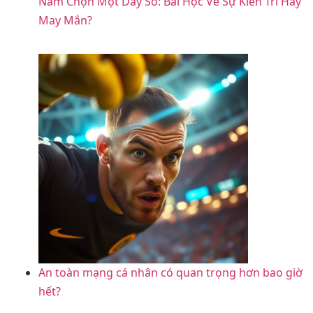
Năm Chọn Một Dãy Số: Bài Học Về Sự Kiên Trì Hay
May Mắn?
An toàn mạng cá nhân có quan trọng hơn bao giờ
hết?