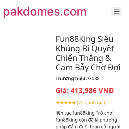
pakdomes.com
Fun88King Siêu
Khủng Bí Quyết
Chiến Thắng &
Cạm Bẫy Chờ Đợi
Thương hiệu:
Go88
Giá:
413,986
VNĐ
★★★★★
(72 đánh giá)
liên tục fun88king Trò chơi
fun88king còn đã là phương
pháp đắm đuối toàn cỗ người