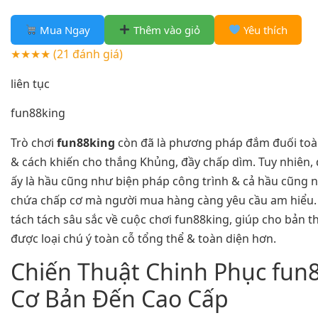
Mua Ngay
Thêm vào giỏ
Yêu thích
★★★★
(21 đánh giá)
liên tục
fun88king
Trò chơi
fun88king
còn đã là phương pháp đắm đuối to
& cách khiến cho thắng Khủng, đầy chấp dìm. Tuy nhiên, 
ấy là hầu cũng như biện pháp công trình & cả hầu cũng 
chứa chấp cơ mà người mua hàng càng yêu cầu am hiểu. 
tách tách sâu sắc về cuộc chơi fun88king, giúp cho bản
được loại chú ý toàn cỗ tổng thể & toàn diện hơn.
Chiến Thuật Chinh Phục fun8
Cơ Bản Đến Cao Cấp