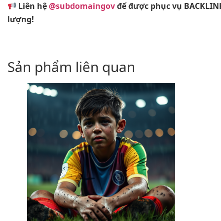
Liên hệ
@subdomaingov
để được phục vụ BACKLIN
lượng!
Sản phẩm liên quan