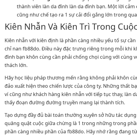
thành viên làn da đình làn da đình bạn. Một lời cả
cũng như chế tạo ra 1 sự cải đổi gắng lớn trong qua
Kiên Nhẫn Và Kiên Trì Trong Cuộ
Kiên nhẫn với kiên định là phần càng nhiều yếu tố sự cầ
chỉ nan fb88do. Điều này đặc trưng riêng trong mỗi khi k
đình bạn khôn cùng cần phải chống chọi cùng với cùng v
thách lớn.
Hãy học liệu pháp thương mến rằng không phải khôn cù
đảo xuất hiện theo chiến lược của công ty. Những thất bạ
ví cũng như khách hàng kiên nhẫn với tiếp tục thay, làn 
thấy đoạn đường đường truyền mang lại thành tích.
Tạo dựng đầy đủ bài toán thường xuyên sở hữu tác dụng
quăng quật cuộc giữa chừng là 1 trong những trong phầ
phần càng nhiều phần của fb88do. Hãy nhớ rằng đang t