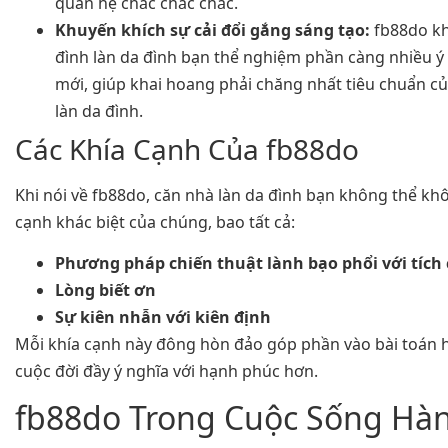
quan hệ chắc chắc chắc.
Khuyến khích sự cải đổi gắng sáng tạo:
fb88do khí
đình làn da đình bạn thể nghiệm phần càng nhiều 
mới, giúp khai hoang phải chăng nhất tiêu chuẩn c
làn da đình.
Các Khía Cạnh Của fb88do
Khi nói về fb88do, căn nhà làn da đình bạn không thể khô
cạnh khác biệt của chúng, bao tất cả:
Phương pháp chiến thuật lành bạo phổi với tích
Lòng biết ơn
Sự kiên nhẫn với kiên định
Mỗi khía cạnh này đông hòn đảo góp phần vào bài toán h
cuộc đời đầy ý nghĩa với hạnh phúc hơn.
fb88do Trong Cuộc Sống Hà