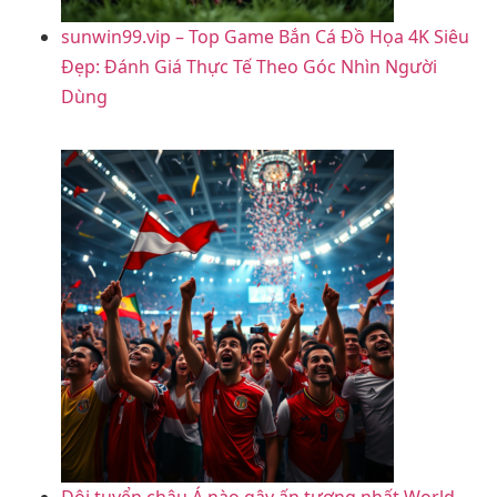
sunwin99.vip – Top Game Bắn Cá Đồ Họa 4K Siêu
Đẹp: Đánh Giá Thực Tế Theo Góc Nhìn Người
Dùng