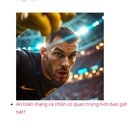
An toàn mạng cá nhân có quan trọng hơn bao giờ
hết?