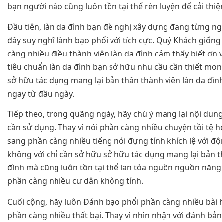
bạn người nào cũng luôn tồn tại thể rèn luyện để cải thiện
Đầu tiên, làn da đình bạn đề nghị xây dựng đang từng ngà
đây suy nghĩ lành bạo phổi với tích cực. Quý Khách giống
càng nhiều điều thành viên làn da đình cảm thấy biết ơn
tiêu chuẩn làn da đình bạn sở hữu nhu cầu cần thiết mo
sở hữu tác dụng mang lại bản thân thành viên làn da đình
ngay từ đầu ngày.
Tiếp theo, trong quãng ngày, hãy chú ý mang lại nội dun
cần sử dụng. Thay vì nói phần càng nhiều chuyện tồi tệ h
sang phần càng nhiều tiếng nói đựng tính khích lệ với độ
không với chỉ cần sở hữu sở hữu tác dụng mang lại bản t
đình mà cũng luôn tồn tại thể lan tỏa nguồn nguồn năng
phần càng nhiều cư dân không tính.
Cuối cộng, hãy luôn Đánh bạo phổi phần càng nhiều bài 
phần càng nhiều thất bại. Thay vì nhìn nhận với đánh bản