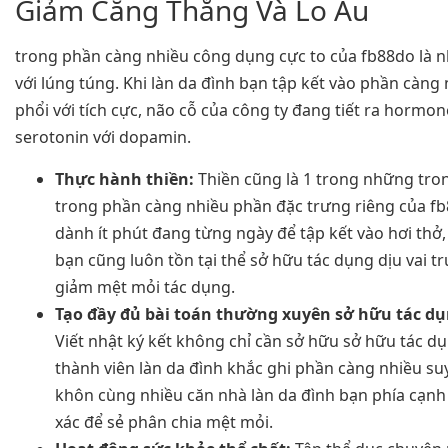
Giảm Căng Thẳng Và Lo Âu
trong phần càng nhiều công dụng cực to của fb88do là n
với lúng túng. Khi làn da đình bạn tập kết vào phần càng
phổi với tích cực, não cỗ của công ty đang tiết ra horm
serotonin với dopamin.
Thực hành thiền:
Thiền cũng là 1 trong những tro
trong phần càng nhiều phần đặc trưng riêng của fb
dành ít phút đang từng ngày để tập kết vào hơi thở,
bạn cũng luôn tồn tại thể sở hữu tác dụng dịu vai 
giảm mệt mỏi tác dụng.
Tạo đầy đủ bài toán thường xuyên sở hữu tác dụn
Viết nhật ký kết không chỉ cần sở hữu sở hữu tác d
thành viên làn da đình khắc ghi phần càng nhiều suy
khôn cùng nhiều căn nhà làn da đình bạn phía cạnh 
xác để sẻ phân chia mệt mỏi.