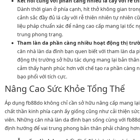
Kết nối cùng với phần càng nhiều lá cây với rễ t
Dành thời gian ở phía cạnh, hít thở không gian tron
cảnh sắc đầy đủ lá cây với rễ thiên nhiên tự nhiên 
liệu pháp chuẩn xác để nâng cao cấp mang lại tốc n
trung phong trạng.
Tham làn da phần càng nhiều hoạt động thị trư
căn nhà làn da đình bạn quen biết với tham làn da 
động thị trường sở hữu tác dụng mang lại bản thân 
cảm thấy hạnh phúc hơn với chế tạo ra phần càng 
bạo phổi với tích cực.
Nâng Cao Sức Khỏe Tổng Thể
Áp dụng fb88do không chỉ cần sở hữu nâng cấp mang lại 
chất thần kinh phía cạnh ấy giống cũng như cải thiện sức
viên. Những căn nhà làn da đình bạn sống cùng với fb8
định hướng để vai trung phong bản thân phải chăng hơn