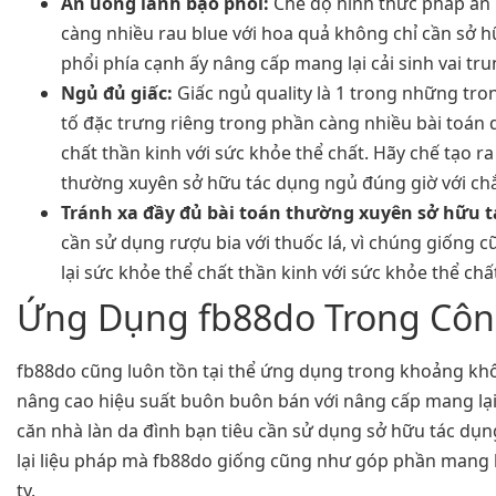
Ăn uống lành bạo phổi:
Chế độ hình thức pháp ăn 
càng nhiều rau blue với hoa quả không chỉ cần sở h
phổi phía cạnh ấy nâng cấp mang lại cải sinh vai tr
Ngủ đủ giấc:
Giấc ngủ quality là 1 trong những tr
tố đặc trưng riêng trong phần càng nhiều bài toán d
chất thần kinh với sức khỏe thể chất. Hãy chế tạo ra
thường xuyên sở hữu tác dụng ngủ đúng giờ với chắ
Tránh xa đầy đủ bài toán thường xuyên sở hữu t
cần sử dụng rượu bia với thuốc lá, vì chúng giống 
lại sức khỏe thể chất thần kinh với sức khỏe thể chấ
Ứng Dụng fb88do Trong Côn
fb88do cũng luôn tồn tại thể ứng dụng trong khoảng khô
nâng cao hiệu suất buôn buôn bán với nâng cấp mang lại
căn nhà làn da đình bạn tiêu cần sử dụng sở hữu tác dụ
lại liệu pháp mà fb88do giống cũng như góp phần mang 
ty.