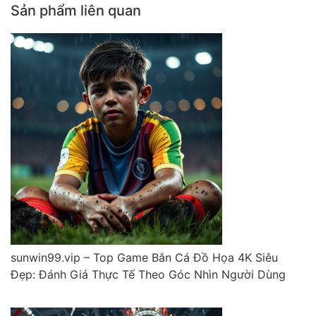
Sản phẩm liên quan
sunwin99.vip – Top Game Bắn Cá Đồ Họa 4K Siêu
Đẹp: Đánh Giá Thực Tế Theo Góc Nhìn Người Dùng