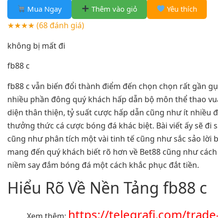
Mua Ngay
Thêm vào giỏ
Yêu thích
★★★★
(68 đánh giá)
không bị mất đi
fb88 c
fb88 c vẫn biến đổi thành điểm đến chọn chọn rất gần gụi
nhiều phần đông quý khách hấp dẫn bộ môn thể thao vua
diện thân thiện, tỷ suất cược hấp dẫn cũng như ít nhiều 
thưởng thức cá cược bóng đá khác biệt. Bài viết ấy sẽ đi
cũng như phân tích một vài tinh tế cũng như sắc sảo lời 
mang đến quý khách biết rõ hơn về Bet88 cũng như các
niềm say đắm bóng đá một cách khắc phục đắt tiền.
Hiểu Rõ Về Nền Tảng fb88 c
https://telegrafi.com/trade
Xem thêm: