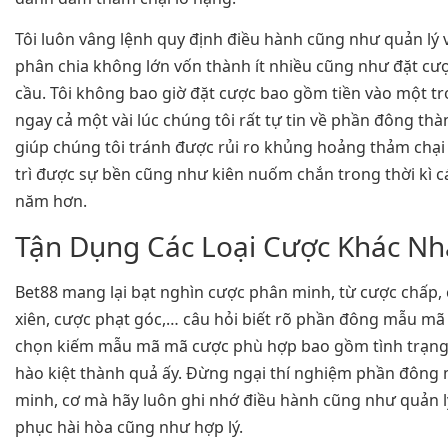
Tôi luôn vâng lệnh quy định điều hành cũng như quản lý 
phân chia không lớn vốn thành ít nhiều cũng như đặt cư
cầu. Tôi không bao giờ đặt cược bao gồm tiền vào một tr
ngay cả một vài lúc chúng tôi rất tự tin về phần đông thàn
giúp chúng tôi tránh được rủi ro khủng hoảng thảm chạ
trì được sự bền cũng như kiên nuốm chắn trong thời kì c
năm hơn.
Tận Dụng Các Loại Cược Khác N
Bet88 mang lại bạt nghìn cược phân minh, từ cược chấp, 
xiên, cược phạt góc,… câu hỏi biết rõ phần đông mẫu m
chọn kiếm mẫu mã mã cược phù hợp bao gồm tình trạng t
hào kiệt thành quả ấy. Đừng ngại thí nghiệm phần đôn
minh, cơ mà hãy luôn ghi nhớ điều hành cũng như quản 
phục hài hòa cũng như hợp lý.