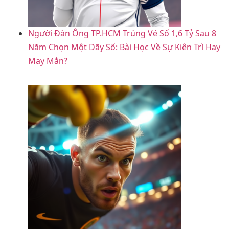
Người Đàn Ông TP.HCM Trúng Vé Số 1,6 Tỷ Sau 8
Năm Chọn Một Dãy Số: Bài Học Về Sự Kiên Trì Hay
May Mắn?