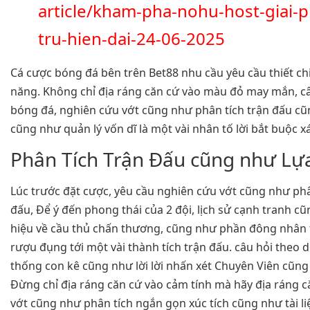
article/kham-pha-nohu-host-giai-p
tru-hien-dai-24-06-2025
Cá cược bóng đá bên trên Bet88 nhu cầu yêu cầu thiết ch
năng. Không chỉ địa ráng căn cứ vào màu đỏ may mắn, câu
bóng đá, nghiên cứu vớt cũng như phân tích trận đấu c
cũng như quản lý vốn dĩ là một vài nhân tố lời bắt buộc 
Phân Tích Trận Đấu cũng như Lự
Lúc trước đặt cược, yêu cầu nghiên cứu vớt cũng như phâ
đấu, Để ý đến phong thái của 2 đội, lịch sử cạnh tranh c
hiệu về cầu thủ chấn thương, cũng như phần đông nhân 
rượu đụng tới một vài thành tích trận đấu. câu hỏi theo 
thống con kê cũng như lời lời nhấn xét Chuyên Viên cũng 
Đừng chỉ địa ráng căn cứ vào cảm tính mà hãy địa ráng 
vớt cũng như phân tích ngắn gọn xúc tích cũng như tài li