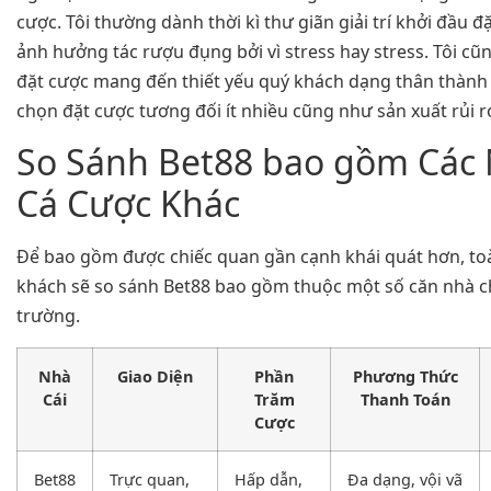
cược. Tôi thường dành thời kì thư giãn giải trí khởi đầu
ảnh hưởng tác rượu đụng bởi vì stress hay stress. Tôi cũn
đặt cược mang đến thiết yếu quý khách dạng thân thành 
chọn đặt cược tương đối ít nhiều cũng như sản xuất rủi 
So Sánh Bet88 bao gồm Các
Cá Cược Khác
Để bao gồm được chiếc quan gần cạnh khái quát hơn, to
khách sẽ so sánh Bet88 bao gồm thuộc một số căn nhà ch
trường.
Nhà
Giao Diện
Phần
Phương Thức
Cái
Trăm
Thanh Toán
Cược
Bet88
Trực quan,
Hấp dẫn,
Đa dạng, vội vã