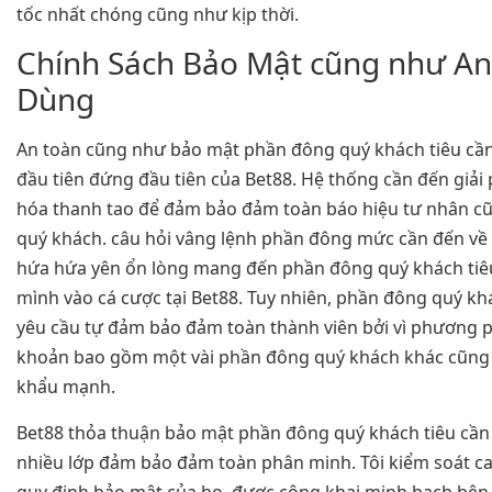
tốc nhất chóng cũng như kịp thời.
Chính Sách Bảo Mật cũng như A
Dùng
An toàn cũng như bảo mật phần đông quý khách tiêu cầ
đầu tiên đứng đầu tiên của Bet88. Hệ thống cần đến giả
hóa thanh tao để đảm bảo đảm toàn báo hiệu tư nhân cũ
quý khách. câu hỏi vâng lệnh phần đông mức cần đến về
hứa hứa yên ổn lòng mang đến phần đông quý khách tiêu 
mình vào cá cược tại Bet88. Tuy nhiên, phần đông quý kh
yêu cầu tự đảm bảo đảm toàn thành viên bởi vì phương p
khoản bao gồm một vài phần đông quý khách khác cũng 
khẩu mạnh.
Bet88 thỏa thuận bảo mật phần đông quý khách tiêu cần
nhiều lớp đảm bảo đảm toàn phân minh. Tôi kiểm soát cao
quy định bảo mật của họ, được công khai minh bạch bên