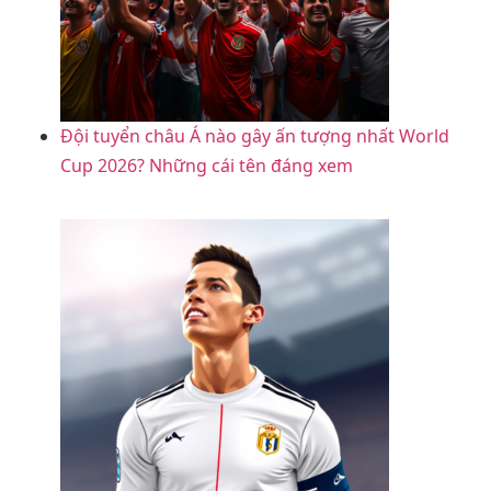
Đội tuyển châu Á nào gây ấn tượng nhất World
Cup 2026? Những cái tên đáng xem