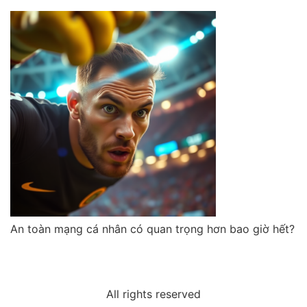
An toàn mạng cá nhân có quan trọng hơn bao giờ hết?
All rights reserved