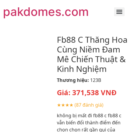
pakdomes.com
Fb88 C Thăng Hoa
Cùng Niềm Đam
Mê Chiến Thuật &
Kinh Nghiệm
Thương hiệu:
123B
Giá:
371,538
VNĐ
★★★★
(87 đánh giá)
không bị mất đi fb88 c fb88 c
vẫn biến đổi thành điểm đến
chọn chọn rất gần gụi của