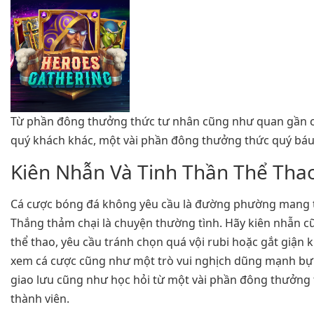
Từ phần đông thưởng thức tư nhân cũng như quan gần c
quý khách khác, một vài phần đông thưởng thức quý báu 
Kiên Nhẫn Và Tinh Thần Thể Tha
Cá cược bóng đá không yêu cầu là đường phường mang tớ
Thắng thảm chại là chuyện thường tình. Hãy kiên nhẫn c
thể thao, yêu cầu tránh chọn quá vội rubi hoặc gắt giận k
xem cá cược cũng như một trò vui nghịch dũng mạnh b
giao lưu cũng như học hỏi từ một vài phần đông thưởng
thành viên.