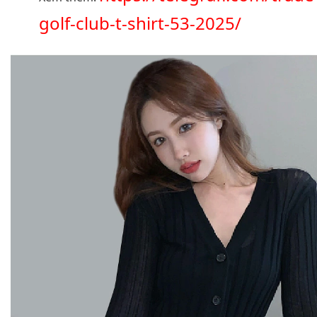
golf-club-t-shirt-53-2025/