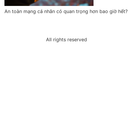
An toàn mạng cá nhân có quan trọng hơn bao giờ hết?
All rights reserved