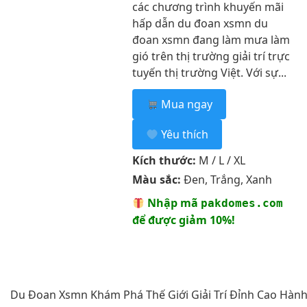
các chương trình khuyến mãi
hấp dẫn du đoan xsmn du
đoan xsmn đang làm mưa làm
gió trên thị trường giải trí trực
tuyến thị trường Việt. Với sự...
Mua ngay
Yêu thích
Kích thước:
M / L / XL
Màu sắc:
Đen, Trắng, Xanh
Nhập mã
pakdomes.com
để được giảm 10%!
Du Đoan Xsmn Khám Phá Thế Giới Giải Trí Đỉnh Cao Hành