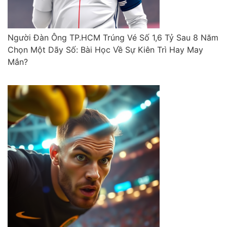
Người Đàn Ông TP.HCM Trúng Vé Số 1,6 Tỷ Sau 8 Năm
Chọn Một Dãy Số: Bài Học Về Sự Kiên Trì Hay May
Mắn?