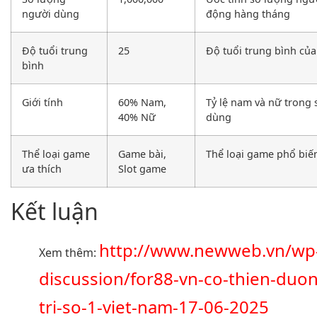
người dùng
động hàng tháng
Độ tuổi trung
25
Độ tuổi trung bình củ
bình
Giới tính
60% Nam,
Tỷ lệ nam và nữ trong
40% Nữ
dùng
Thể loại game
Game bài,
Thể loại game phổ biế
ưa thích
Slot game
Kết luận
http://www.newweb.vn/wp
Xem thêm:
discussion/for88-vn-co-thien-duon
tri-so-1-viet-nam-17-06-2025