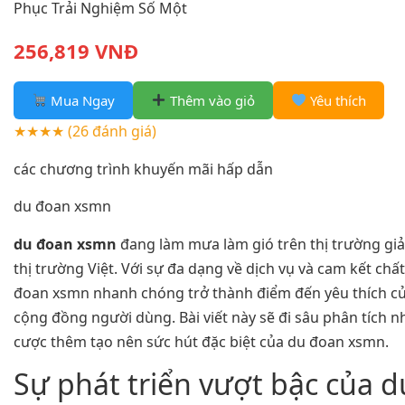
Phục Trải Nghiệm Số Một
256,819 VNĐ
Mua Ngay
Thêm vào giỏ
Yêu thích
★★★★
(26 đánh giá)
các chương trình khuyến mãi hấp dẫn
du đoan xsmn
du đoan xsmn
đang làm mưa làm gió trên thị trường giải
thị trường Việt. Với sự đa dạng về dịch vụ và cam kết chấ
đoan xsmn nhanh chóng trở thành điểm đến yêu thích c
cộng đồng người dùng. Bài viết này sẽ đi sâu phân tích 
cược thêm tạo nên sức hút đặc biệt của du đoan xsmn.
Sự phát triển vượt bậc của 