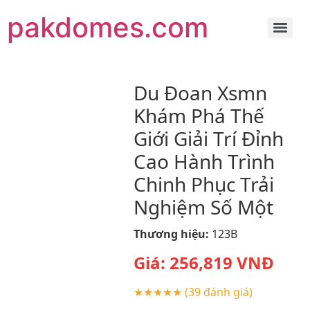
pakdomes.com
Du Đoan Xsmn
Khám Phá Thế
Giới Giải Trí Đỉnh
Cao Hành Trình
Chinh Phục Trải
Nghiệm Số Một
Thương hiệu:
123B
Giá:
256,819
VNĐ
★★★★★
(39 đánh giá)