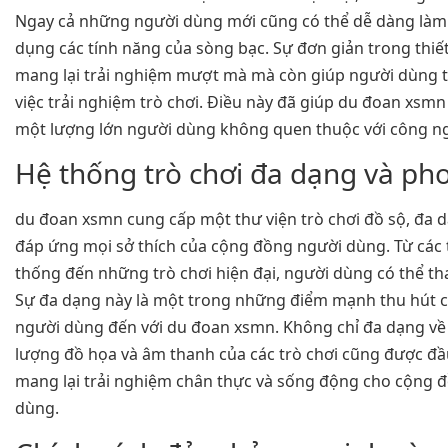
Ngay cả những người dùng mới cũng có thể dễ dàng làm
dụng các tính năng của sòng bạc. Sự đơn giản trong thiế
mang lại trải nghiệm mượt mà mà còn giúp người dùng t
việc trải nghiệm trò chơi. Điều này đã giúp du đoan xsm
một lượng lớn người dùng không quen thuộc với công n
Hệ thống trò chơi đa dạng và ph
du đoan xsmn cung cấp một thư viện trò chơi đồ sộ, đa dạ
đáp ứng mọi sở thích của cộng đồng người dùng. Từ các 
thống đến những trò chơi hiện đại, người dùng có thể th
Sự đa dạng này là một trong những điểm mạnh thu hút 
người dùng đến với du đoan xsmn. Không chỉ đa dạng về t
lượng đồ họa và âm thanh của các trò chơi cũng được đầ
mang lại trải nghiệm chân thực và sống động cho cộng 
dùng.