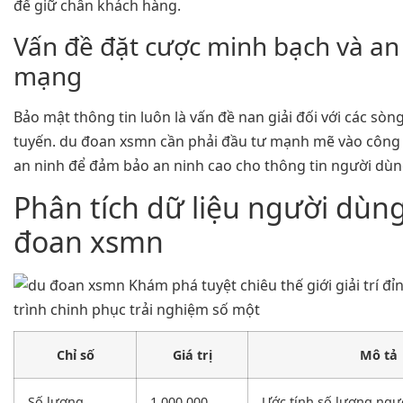
để giữ chân khách hàng.
Vấn đề đặt cược minh bạch và an
mạng
Bảo mật thông tin luôn là vấn đề nan giải đối với các sòn
tuyến. du đoan xsmn cần phải đầu tư mạnh mẽ vào côn
an ninh để đảm bảo an ninh cao cho thông tin người dùn
Phân tích dữ liệu người dùn
đoan xsmn
Chỉ số
Giá trị
Mô tả
Số lượng
1,000,000
Ước tính số lượng ngư