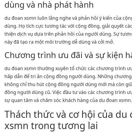
dùng và nhà phát hành
du đoan xsmn luôn lắng nghe và phản hồi ý kiến của cộ
dùng. Họ tích cực tương tác với cộng đồng, giải quyết các
thiện dịch vụ dựa trên phản hồi của người dùng. Sự tương
này đã tạo ra một môi trường dễ dùng và cởi mở.
Chương trình ưu đãi và sự kiện 
du đoan xsmn thường xuyên tổ chức các chương trình ưu 
hấp dẫn để tri ân cộng đồng người dùng. Những chương 
không chỉ thu hút cộng đồng người dùng mới mà còn gi
đồng người dùng cũ. Việc đầu tư vào các chương trình ưu
sự quan tâm và chăm sóc khách hàng của du đoan xsmn.
Thách thức và cơ hội của du
xsmn trong tương lai