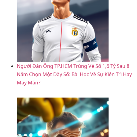
Người Đàn Ông TP.HCM Trúng Vé Số 1,6 Tỷ Sau 8
Năm Chọn Một Dãy Số: Bài Học Về Sự Kiên Trì Hay
May Mắn?