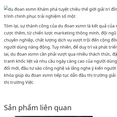
Tóm lại, sự thành công của du đoan xsmn là kết quả của 
cược thêm, từ chiến lược marketing thông minh, đội ngũ
chuyên nghiệp, chất lượng dịch vụ vượt trội đến cộng đ
người dùng năng động. Tuy nhiên, để duy trì và phát tri
lai, du đoan xsmn cần phải vượt qua nhiều thách thức, đặ
tranh khốc liệt và nhu cầu ngày càng cao của người dùng. 
đổi mới, đầu tư vào công nghệ và lắng nghe ý kiến người 
khóa giúp du đoan xsmn tiếp tục dẫn đầu thị trường giải 
thị trường Việt.
Sản phẩm liên quan