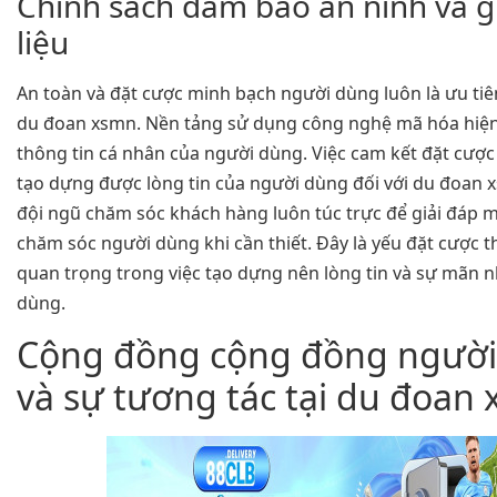
Chính sách đảm bảo an ninh và g
liệu
An toàn và đặt cược minh bạch người dùng luôn là ưu ti
du đoan xsmn. Nền tảng sử dụng công nghệ mã hóa hiện
thông tin cá nhân của người dùng. Việc cam kết đặt cượ
tạo dựng được lòng tin của người dùng đối với du đoan 
đội ngũ chăm sóc khách hàng luôn túc trực để giải đáp m
chăm sóc người dùng khi cần thiết. Đây là yếu đặt cược 
quan trọng trong việc tạo dựng nên lòng tin và sự mãn 
dùng.
Cộng đồng cộng đồng ngườ
và sự tương tác tại du đoan