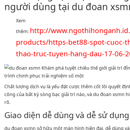
người dùng tại du đoan xsm
Xem
http://www.ngothihonganh.id
thêm:
products/https-bet88-spot-cuoc-t
thao-truc-tuyen-hang-dau-17-06-
Chất lượng dịch vụ là yếu đặt cược thêm cốt lõi quyết đị
công của bất kỳ sòng bạc giải trí nào, và du đoan xsmn hi
rõ.
Giao diện dễ dùng và dễ sử dụng
du đoan xsmn sở hữu một màn hình hiện đại, dễ dùng và