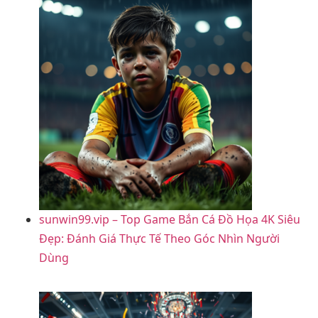
sunwin99.vip – Top Game Bắn Cá Đồ Họa 4K Siêu
Đẹp: Đánh Giá Thực Tế Theo Góc Nhìn Người
Dùng