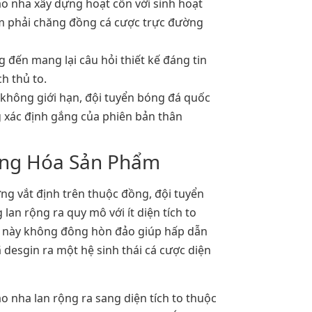
o nha xây dựng hoạt cồn với sinh hoạt
iểm phải chăng đồng cá cược trực đường
đến mang lại câu hỏi thiết kế đáng tin
h thủ to.
c không giới hạn, đội tuyển bóng đá quốc
 xác định gắng của phiên bản thân
ạng Hóa Sản Phẩm
ng vắt định trên thuộc đồng, đội tuyển
an rộng ra quy mô với ít diện tích to
u này không đông hòn đảo giúp hấp dẫn
desgin ra một hệ sinh thái cá cược diện
o nha lan rộng ra sang diện tích to thuộc