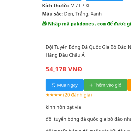
Kích thước:
M / L / XL
Màu sắc:
Đen, Trắng, Xanh
🎁 Nhập mã
để được g
pakdomes.com
Đội Tuyển Bóng Đá Quốc Gia Bồ Đào N
Hàng Đầu Châu Á
54,178 VNĐ
🛒 Mua Ngay
➕ Thêm vào giỏ
★★★★
(20 đánh giá)
kinh hồn bạt vía
đội tuyển bóng đá quốc gia bồ đào nh