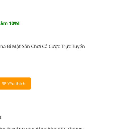
iảm 10%!
ha Bí Mật Sân Chơi Cá Cược Trực Tuyến
💙 Yêu thích
a