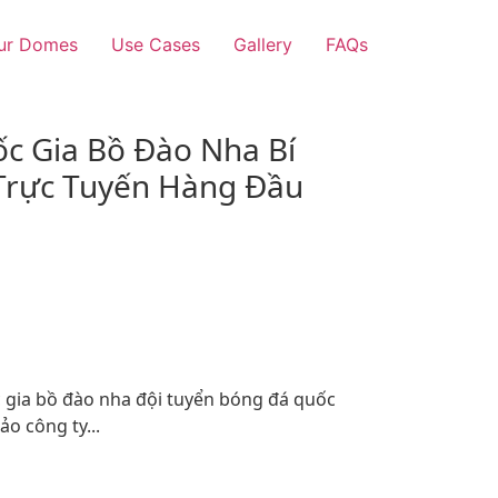
ur Domes
Use Cases
Gallery
FAQs
c Gia Bồ Đào Nha Bí
Trực Tuyến Hàng Đầu
c gia bồ đào nha đội tuyển bóng đá quốc
o công ty...