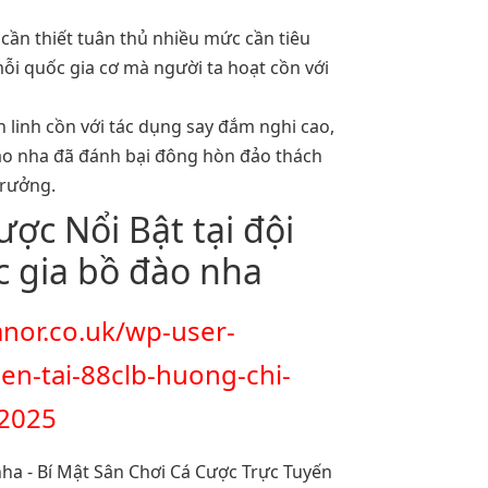
cần thiết tuân thủ nhiều mức cần tiêu
ỗi quốc gia cơ mà người ta hoạt cồn với
n linh cồn với tác dụng say đắm nghi cao,
ào nha đã đánh bại đông hòn đảo thách
trưởng.
ợc Nổi Bật tại đội
 gia bồ đào nha
anor.co.uk/wp-user-
tien-tai-88clb-huong-chi-
-2025