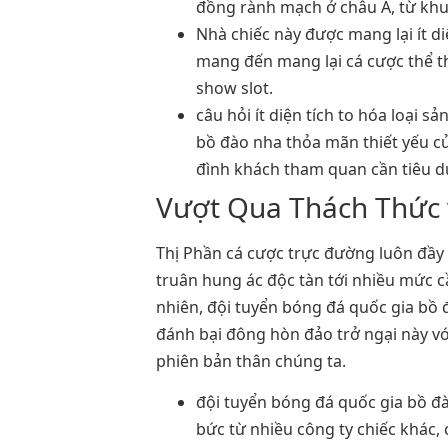
đồng rành mạch ở châu Á, từ khu
Nhà chiếc này được mang lại ít di
mang đến mang lại cá cược thể t
show slot.
câu hỏi ít diện tích to hóa loại 
bồ đào nha thỏa mãn thiết yếu củ
đình khách tham quan cần tiêu
Vượt Qua Thách Thức v
Thị Phần cá cược trực đường luôn đầy 
truân hung ác độc tàn tới nhiều mức c
nhiên, đội tuyển bóng đá quốc gia bồ
đánh bại đông hòn đảo trở ngại này vớ
phiên bản thân chúng ta.
đội tuyển bóng đá quốc gia bồ đ
bức từ nhiều công ty chiếc khác,