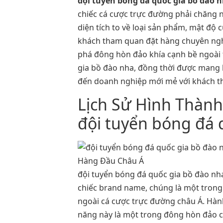
đội tuyển bóng đá quốc gia bồ đào 
chiếc cá cược trực đường phải chăng n
diện tích to về loại sản phẩm, mật độ 
khách tham quan đặt hàng chuyên nghi
phá đông hòn đảo khía cạnh bề ngoài 
gia bồ đào nha, đồng thời được mang 
đến doanh nghiệp mới mẻ với khách 
Lịch Sử Hình Thành 
đội tuyển bóng đá 
đội tuyển bóng đá quốc gia bồ đào n
chiếc brand name, chúng là một tron
ngoài cá cược trực đường châu Á. Hành
năng này là một trong đông hòn đảo câ