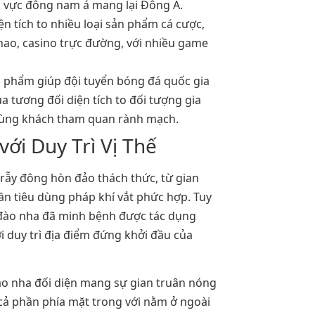
 vực đông nam á mang lại Đông Á.
ện tích to nhiều loại sản phẩm cá cược,
hao, casino trực đường, với nhiều game
sản phẩm giúp đội tuyển bóng đá quốc gia
a tương đối diện tích to đối tượng gia
 dùng khách tham quan rành mạch.
ới Duy Trì Vị Thế
rẫy đông hòn đảo thách thức, từ gian
ần tiêu dùng pháp khí vắt phức hợp. Tuy
 đào nha đã minh bệnh được tác dụng
i duy trì địa điểm đứng khởi đầu của
ào nha đối diện mang sự gian truân nóng
 cả phần phía mặt trong với nằm ở ngoài