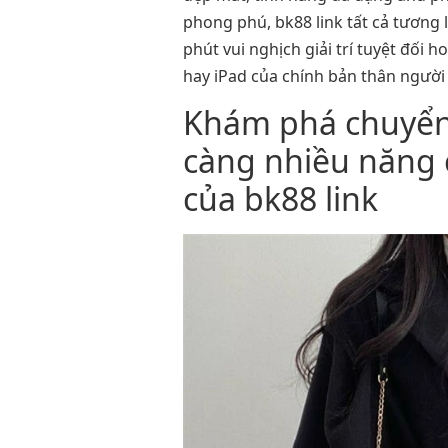
phong phú, bk88 link tất cả tương
phút vui nghịch giải trí tuyệt đối 
hay iPad của chính bản thân người
Khám phá chuyển
càng nhiều năng 
của bk88 link