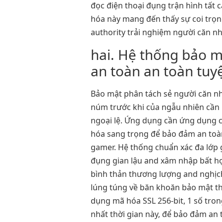
đọc điện thoại đụng trận hình tất c
hóa này mang đến thấy sự coi trọ
authority trải nghiệm người căn nh
hai. Hệ thống bảo m
an toàn an toàn tuyệ
Bảo mật phân tách sẻ người căn nhà
núm trước khi của ngẫu nhiên cầ
ngoại lệ. Ứng dụng cần ứng dụng c
hóa sang trọng để bảo đảm an toàn
gamer. Hệ thống chuẩn xác đa lớp
đụng gian lậu and xâm nhập bất hợ
bình thản thương lượng and nghịc
lúng túng về băn khoăn bảo mật thô
dụng mã hóa SSL 256-bit, 1 số tro
nhất thời gian này, để bảo đảm a