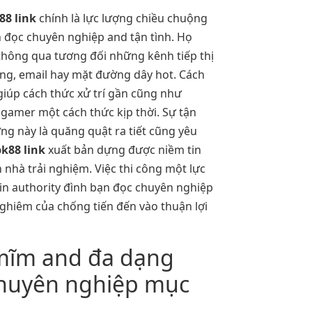
88 link
chính là lực lượng chiều chuộng
 đọc chuyên nghiệp and tận tình. Họ
thông qua tương đối những kênh tiếp thị
ng, email hay mặt đường dây hot. Cách
 giúp cách thức xử trí gần cũng như
gamer một cách thức kịp thời. Sự tận
ng này là quăng quật ra tiết cũng yêu
bk88 link
xuất bản dựng được niềm tin
nhà trải nghiệm. Việc thi công một lực
n authority đình bạn đọc chuyên nghiệp
ghiêm của chống tiến đến vào thuận lợi
ĩm and đa dạng
huyên nghiệp mục