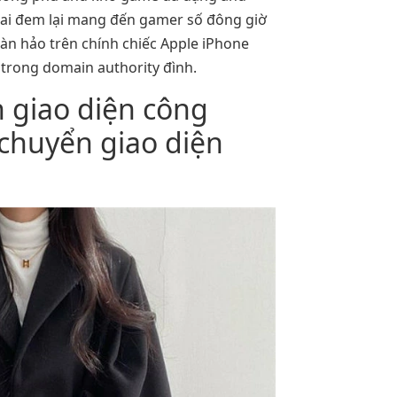
 lai đem lại mang đến gamer số đông giờ
hoàn hảo trên chính chiếc Apple iPhone
 trong domain authority đình.
 giao diện công
chuyển giao diện