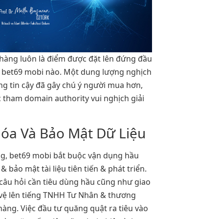
 hàng luôn là điểm được đặt lên đứng đầu
 bet69 mobi nào. Một dung lượng nghịch
 tin cậy đã gây chú ý người mua hơn,
c tham domain authority vui nghịch giải
óa Và Bảo Mật Dữ Liệu
ếng, bet69 mobi bắt buộc vận dụng hầu
bảo mật tài liệu tiên tiến & phát triển.
âu hỏi cần tiêu dùng hầu cũng như giao
vệ lên tiếng TNHH Tư Nhân & thương
àng. Việc đầu tư quăng quật ra tiêu vào