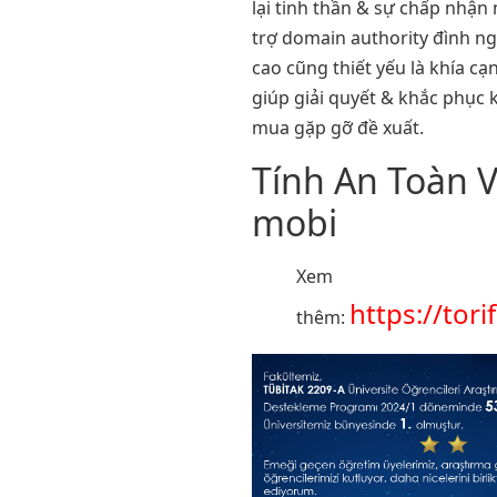
lại tinh thần & sự chấp nhận
trợ domain authority đình ng
cao cũng thiết yếu là khía c
giúp giải quyết & khắc phục 
mua gặp gỡ đề xuất.
Tính An Toàn 
mobi
Xem
https://tor
thêm: