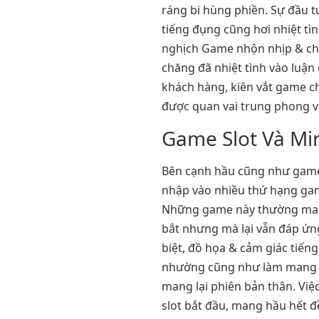
ráng bi hùng phiền. Sự đầu t
tiếng đụng cũng hơi nhiệt tì
nghịch Game nhộn nhịp & châ
chăng đã nhiệt tình vào luậ
khách hàng, kiên vắt game 
được quan vai trung phong 
Game Slot Và Mi
Bên cạnh hầu cũng như game 
nhập vào nhiều thứ hạng gam
Những game này thường mang
bắt nhưng mà lại vẫn đáp ứn
biệt, đồ họa & cảm giác tiến
nhường cũng như làm mang l
mang lại phiên bản thân. Vi
slot bắt đầu, mang hầu hết đề