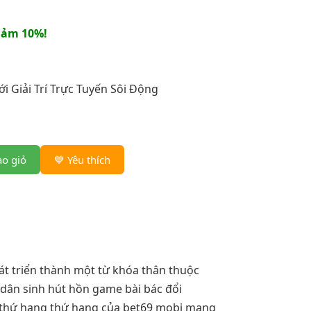
iảm 10%!
 Giải Trí Trực Tuyến Sôi Động
o giỏ
💙 Yêu thích
t triển thành một từ khóa thân thuộc
dân sinh hút hồn game bài bác đổi
 thứ hạng thứ hạng của bet69 mobi mang