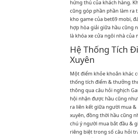
hứng thú của khách hàng. Kh
cũng góp phần phần làm ra t
kho game của bet69 mobi, đá
hợp hòa giải giữa hầu cũng n
là khóa xe cửa ngôi nhà của 
Hệ Thống Tích 
Xuyên
Một điểm khỏe khoắn khác củ
thống tích điểm & thưởng th
thông qua câu hỏi nghịch G
hội nhận được hầu cũng như 
ra liên kết giữa người mua &
xuyên, đồng thời hầu cũng nh
chú ý người mua bắt đầu & g
riêng biệt trong số câu hỏi 