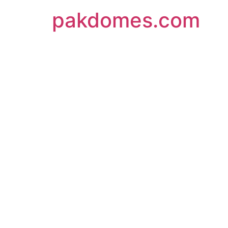
pakdomes.com