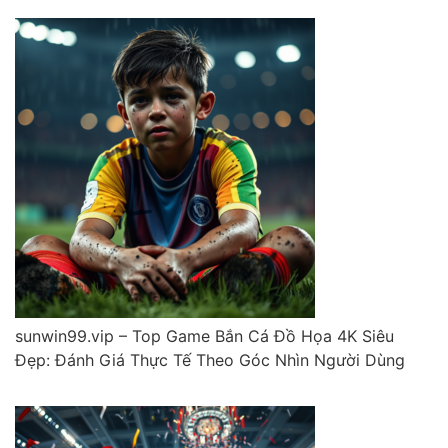
sunwin99.vip – Top Game Bắn Cá Đồ Họa 4K Siêu
Đẹp: Đánh Giá Thực Tế Theo Góc Nhìn Người Dùng