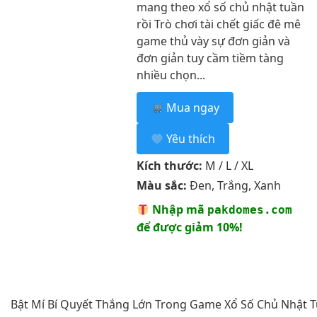
mang theo xổ số chủ nhật tuần
rồi Trò chơi tài chết giấc đê mê
game thủ vày sự đơn giản và
đơn giản tuy cầm tiềm tàng
nhiều chọn...
Mua ngay
Yêu thích
Kích thước:
M / L / XL
Màu sắc:
Đen, Trắng, Xanh
Nhập mã
pakdomes.com
để được giảm 10%!
Bật Mí Bí Quyết Thắng Lớn Trong Game Xổ Số Chủ Nhật T