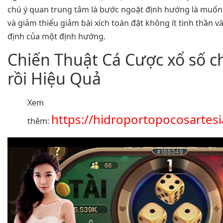
chú ý quan trung tâm là bước ngoặt định hướng là muốn 
và giảm thiểu giảm bài xích toán đặt không ít tinh thần 
định của một định hướng.
Chiến Thuật Cá Cược xổ số c
rồi Hiệu Quả
Xem
https://hidroportopocosartes
thêm: