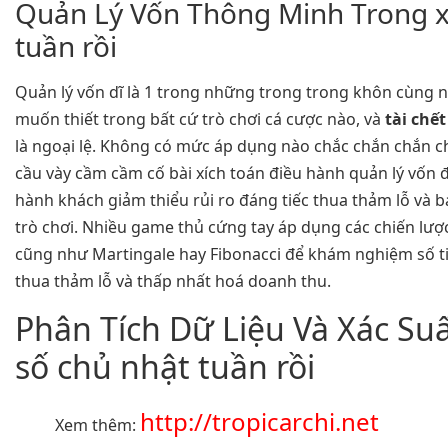
Quản Lý Vốn Thông Minh Trong x
tuần rồi
Quản lý vốn dĩ là 1 trong những trong trong khôn cùng 
muốn thiết trong bất cứ trò chơi cá cược nào, và
tài chết
là ngoại lệ. Không có mức áp dụng nào chắc chắn chắn ch
cầu vày cầm cầm cố bài xích toán điều hành quản lý vốn 
hành khách giảm thiểu rủi ro đáng tiếc thua thảm lỗ và bả
trò chơi. Nhiều game thủ cứng tay áp dụng các chiến lượ
cũng như Martingale hay Fibonacci để khám nghiệm số ti
thua thảm lỗ và thấp nhất hoá doanh thu.
Phân Tích Dữ Liệu Và Xác Su
số chủ nhật tuần rồi
http://tropicarchi.net
Xem thêm: