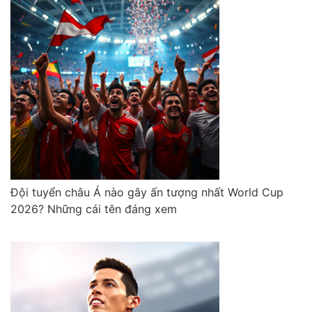
Đội tuyển châu Á nào gây ấn tượng nhất World Cup
2026? Những cái tên đáng xem