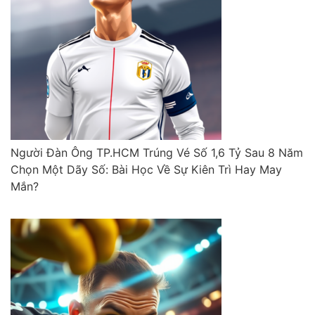
Người Đàn Ông TP.HCM Trúng Vé Số 1,6 Tỷ Sau 8 Năm
Chọn Một Dãy Số: Bài Học Về Sự Kiên Trì Hay May
Mắn?