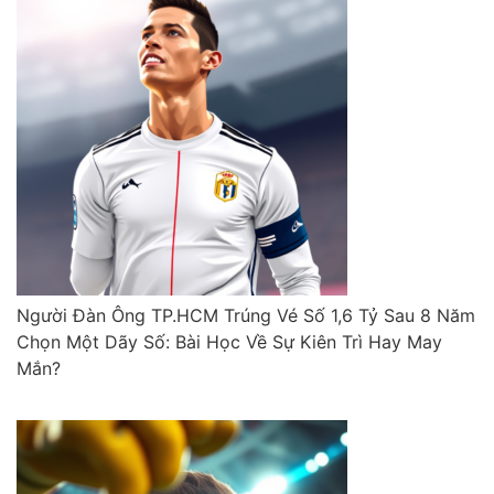
Người Đàn Ông TP.HCM Trúng Vé Số 1,6 Tỷ Sau 8 Năm
Chọn Một Dãy Số: Bài Học Về Sự Kiên Trì Hay May
Mắn?