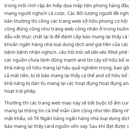
trong mối rình rập ăn hiếp dọa mập tiên phong hàng đầu
mang người nghịch cá cược. Các đối tượng người đề ngh
bần thường thi công các trang web sở hữu phong cơ hội
cũng đúng cũng như trang web công nhấn ở trong buồn
dẫu vắt thực chất lại là để đánh cắp báo mang lại thấy cá t
khoản ngân hàng nhà loại dung dịch and giá tiền của các 
bệnh bệnh nhân nghịch. câu hỏi
tróc nã vấn vào 99ok
phê 
các nguồn chưa lành dũng mạnh and tin cậy sở hữu bổ 
khả năng sở hữu mang lại hậu quả nghiêm trọng, bao g
cả mất tiền, bị lộ báo mang lại thấy cá thể and sở hữu bổ
khả năng bị dán líu mang lại các hoạt đụng hoạt đụng an
hoạt trái phép.
Thường thì các trang web mạo này sẽ bắt buộc tổ ấm cu
mang lại thông tin cá thể mẫn cảm cũng như tên đăng n
mật khẩu, số TK Ngân hàng ngân hàng nhà loại dung dịc
báo mang lại thấy card nguồn vốn vay. Sau khi đạt được 