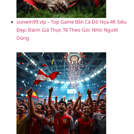
sunwin99.vip – Top Game Bắn Cá Đồ Họa 4K Siêu
Đẹp: Đánh Giá Thực Tế Theo Góc Nhìn Người
Dùng