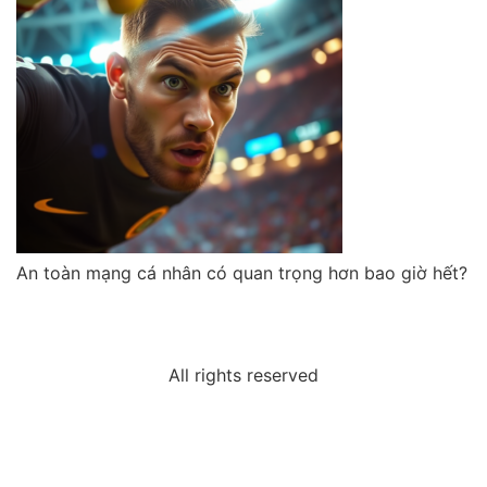
An toàn mạng cá nhân có quan trọng hơn bao giờ hết?
All rights reserved