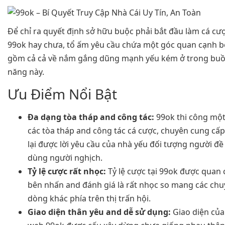
Để chỉ ra quyết định sở hữu buộc phải bắt đầu làm cá cượ
99ok hay chưa, tổ ấm yêu cầu chứa một góc quan cạnh 
gồm cả cả về nắm gắng dũng mạnh yếu kém ở trong buồ
năng này.
Ưu Điểm Nổi Bật
Đa dạng tòa tháp and công tác:
99ok thi công một
các tòa tháp and công tác cá cược, chuyên cung cấ
lại được lời yêu cầu của nhà yếu đối tượng người đề
dùng người nghịch.
Tỷ lệ cược rất nhọc:
Tỷ lệ cược tại 99ok được quan
bên nhấn and đánh giá là rất nhọc so mang các chu
dòng khác phía trên thị trấn hội.
Giao diện thân yêu and dễ sử dụng:
Giao diện của