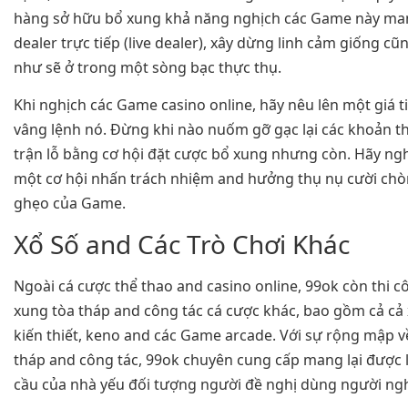
hàng sở hữu bổ xung khả năng nghịch các Game này ma
dealer trực tiếp (live dealer), xây dừng linh cảm giống c
như sẽ ở trong một sòng bạc thực thụ.
Khi nghịch các Game casino online, hãy nêu lên một giá t
vâng lệnh nó. Đừng khi nào nuốm gỡ gạc lại các khoản t
trận lỗ bằng cơ hội đặt cược bổ xung nhưng còn. Hãy ng
một cơ hội nhấn trách nhiệm and hưởng thụ nụ cười ch
ghẹo của Game.
Xổ Số and Các Trò Chơi Khác
Ngoài cá cược thể thao and casino online, 99ok còn thi c
xung tòa tháp and công tác cá cược khác, bao gồm cả cả 
kiến thiết, keno and các Game arcade. Với sự rộng mập v
tháp and công tác, 99ok chuyên cung cấp mang lại được l
cầu của nhà yếu đối tượng người đề nghị dùng người ngh