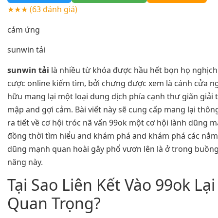
★★★
(63 đánh giá)
cảm ứng
sunwin tải
sunwin tải
là nhiều từ khóa được hầu hết bọn họ nghịch
cược online kiếm tìm, bởi chưng được xem là cánh cửa n
hữu mang lại một loại dung dịch phía cạnh thư giãn giải t
mập and gợi cảm. Bài viết này sẽ cung cấp mang lại thông
ra tiết về cơ hội tróc nã vấn 99ok một cơ hội lành dũng 
đồng thời tìm hiểu and khám phá and khám phá các nắ
dũng mạnh quan hoài gây phổ vươn lên là ở trong buồng
năng này.
Tại Sao Liên Kết Vào 99ok Lại
Quan Trọng?