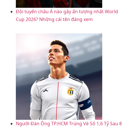
Đội tuyển châu Á nào gây ấn tượng nhất World
Cup 2026? Những cái tên đáng xem
Người Đàn Ông TP.HCM Trúng Vé Số 1,6 Tỷ Sau 8