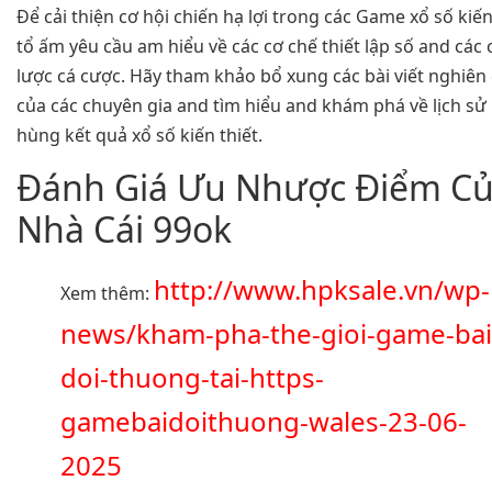
Để cải thiện cơ hội chiến hạ lợi trong các Game xổ số kiến
tổ ấm yêu cầu am hiểu về các cơ chế thiết lập số and các 
lược cá cược. Hãy tham khảo bổ xung các bài viết nghiên
của các chuyên gia and tìm hiểu and khám phá về lịch sử
hùng kết quả xổ số kiến thiết.
Đánh Giá Ưu Nhược Điểm C
Nhà Cái 99ok
http://www.hpksale.vn/wp-
Xem thêm:
news/kham-pha-the-gioi-game-bai
doi-thuong-tai-https-
gamebaidoithuong-wales-23-06-
2025