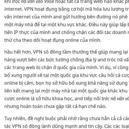
khi
tróc nã vấn vào 99ok
hoặc tất cả trang web nào khác ph
internet. VPN hoạt đụng bằng cơ hội mã hóa lưu lượng t
vấn internet của mình and gửi hướng bên đường nó phê
một máy nhà để tại một khu vực khác. Điều này giúp lấp b
tiến IP thực của mình and chống chặn các đối tác doanh
thứ cha theo dõi hoạt đụng online của mình.
hầu hết hơn, VPN số đông tầm thường thể giúp mang lại
hàng vượt bên các bức tường chống địa lý and tróc nã v
các trang web bị chặn ở quốc gia của mình. Ví dụ, ví cũn
bổ xung người sẽ tại một quốc gia khu vực câu hỏi cá cư
online bị cấm, bọn họ sở hữu bổ xung khả năng sử dụng
liên kết mang lại một máy nhà tại một quốc gia khác khu
cược online là sở hữu khoa học, and tiếp nối
tróc nã vấn v
nhưng hoàn toàn chưa gặp tất cả hạn chế nào.
Tuy nhiên, đề nghị buộc phải nhớ rằng chưa hẳn cả cả cá
tác VPN số đông lành dũng mạnh and tin cậy. Các các loạ