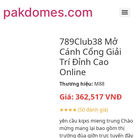
pakdomes.com
789Club38 Mở
Cánh Cổng Giải
Trí Đỉnh Cao
Online
Thương hiệu:
M88
Giá:
362,517
VNĐ
★★★★
(50 đánh giá)
yên cầu kqxs mieng trung Chào
mừng mang lại bao gồm thị
trường đùa giỡn trực tuyến đầy