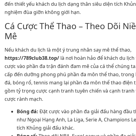
đến thiết yếu khách du lịch dạng thân siêu diện tích Khủn
nghiệm đùa giỡn không giới hạn.
Cá Cược Thể Thao – Theo Dõi N
Mê
Nếu khách du lịch là một ý trung nhân say mê thể thao,
https://789club38.top/
là nơi hoàn hảo để khách du lịch 
cược vào phần đa trận đánh đam mê của cá thể chúng ta
cấp đến dưỡng phong phú phần đa môn thể thao, trong
đá, bóng rổ, tennis mang lại phần đa môn thể thao điện t
gồm tỷ trọng cược cạnh tranh tuyên chiến và cạnh tranh
cược rành mạch.
Bóng đá:
Đặt cược vào phần đa giải đấu hàng đầu t
như Ngoại Hạng Anh, La Liga, Serie A, Champions L
tích Khủng giải đấu khác.