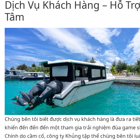
Dịch Vụ Khách Hàng – Hỗ Trợ
Tâm
Chúng bên tôi biết được dịch vụ khách hàng là đưa ra tiế
khiến đến đến đến một tham gia trải nghiệm đùa game 
Chính do cầm cố, công ty Khủng tập thể chúng bên tôi l