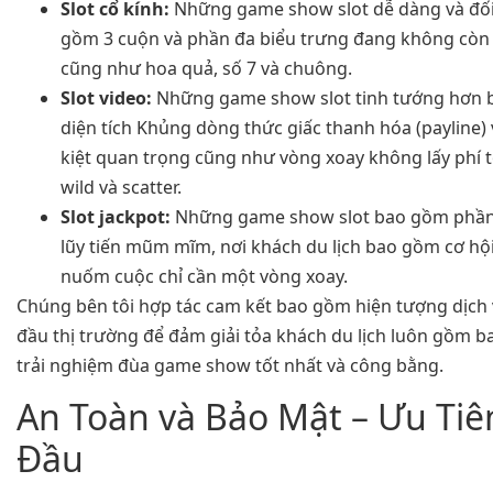
Slot cổ kính:
Những game show slot dễ dàng và đối
gồm 3 cuộn và phần đa biểu trưng đang không cò
cũng như hoa quả, số 7 và chuông.
Slot video:
Những game show slot tinh tướng hơn 
diện tích Khủng dòng thức giấc thanh hóa (payline)
kiệt quan trọng cũng như vòng xoay không lấy phí t
wild và scatter.
Slot jackpot:
Những game show slot bao gồm phần
lũy tiến mũm mĩm, nơi khách du lịch bao gồm cơ hội
nuốm cuộc chỉ cần một vòng xoay.
Chúng bên tôi hợp tác cam kết bao gồm hiện tượng dịc
đầu thị trường để đảm giải tỏa khách du lịch luôn gồm 
trải nghiệm đùa game show tốt nhất và công bằng.
An Toàn và Bảo Mật – Ưu Ti
Đầu