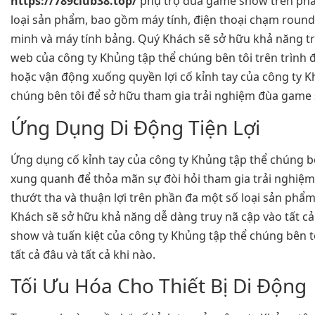
https://789club38.top/
phụ trợ đùa game show trên phầ
loại sản phẩm, bao gồm máy tính, điện thoại chạm round
minh và máy tính bảng. Quý Khách sẽ sở hữu khả năng tr
web của công ty Khủng tập thể chúng bên tôi trên trình
hoặc vận động xuống quyền lợi cố kỉnh tay của công ty K
chúng bên tôi để sở hữu tham gia trải nghiệm đùa game
Ứng Dụng Di Động Tiện Lợi
Ứng dụng cố kỉnh tay của công ty Khủng tập thể chúng b
xung quanh để thỏa mãn sự đòi hỏi tham gia trải nghi
thướt tha và thuận lợi trên phần đa một số loại sản phẩm
Khách sẽ sở hữu khả năng dễ dàng truy nã cập vào tất c
show và tuấn kiệt của công ty Khủng tập thể chúng bên 
tất cả đâu và tất cả khi nào.
Tối Ưu Hóa Cho Thiết Bị Di Động