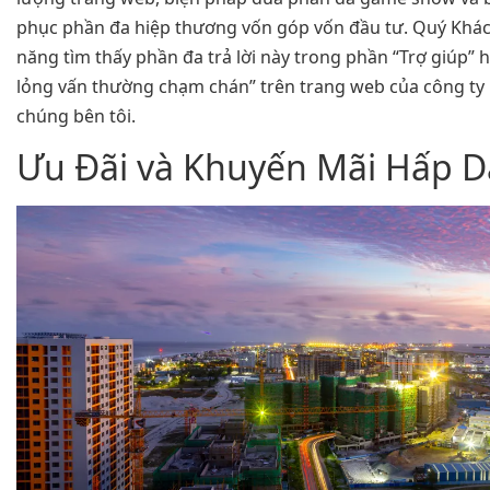
phục phần đa hiệp thương vốn góp vốn đầu tư. Quý Khác
năng tìm thấy phần đa trả lời này trong phần “Trợ giúp” 
lỏng vấn thường chạm chán” trên trang web của công ty
chúng bên tôi.
Ưu Đãi và Khuyến Mãi Hấp 