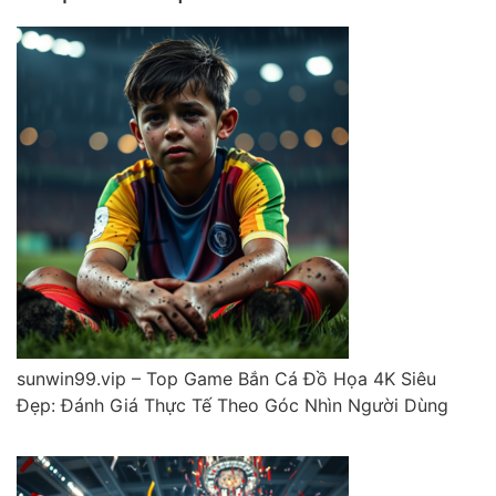
sunwin99.vip – Top Game Bắn Cá Đồ Họa 4K Siêu
Đẹp: Đánh Giá Thực Tế Theo Góc Nhìn Người Dùng