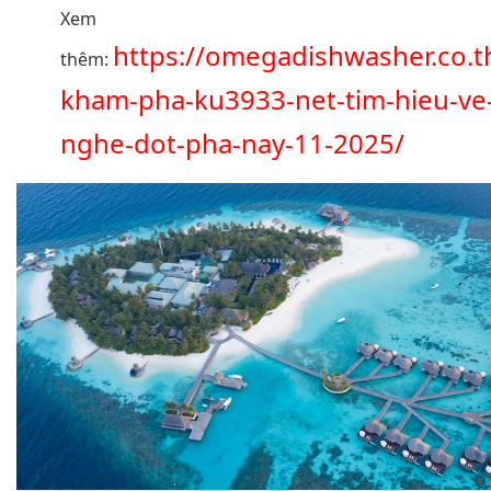
Xem
https://omegadishwasher.co.t
thêm:
kham-pha-ku3933-net-tim-hieu-ve
nghe-dot-pha-nay-11-2025/