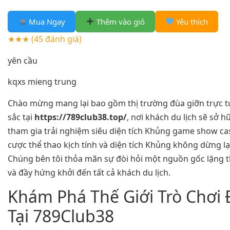
Mua Ngay
Thêm vào giỏ
Yêu thích
★★★
(45 đánh giá)
yên cầu
kqxs mieng trung
Chào mừng mang lại bao gồm thị trường đùa giỡn trực 
sắc tại
https://789club38.top/
, nơi khách du lịch sẽ sở 
tham gia trải nghiệm siêu diện tích Khủng game show ca
cược thể thao kịch tính và diện tích Khủng không dừng lạ
Chúng bên tôi thỏa mãn sự đòi hỏi một nguồn gốc lặng 
và đầy hứng khởi đến tất cả khách du lịch.
Khám Phá Thế Giới Trò Chơi
Tại 789Club38