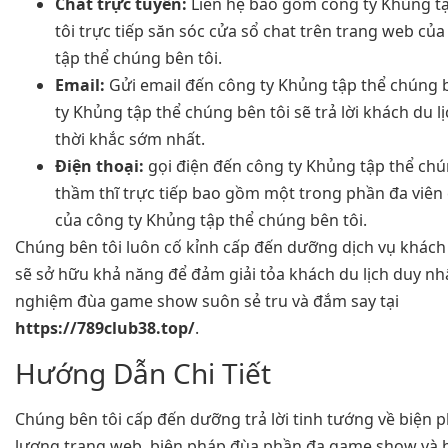
Chat trực tuyến:
Liên hệ bao gồm công ty Khủng t
tôi trực tiếp săn sóc cửa sổ chat trên trang web củ
tập thể chúng bên tôi.
Email:
Gửi email đến công ty Khủng tập thể chúng b
ty Khủng tập thể chúng bên tôi sẽ trả lời khách du 
thời khắc sớm nhất.
Điện thoại:
gọi điện đến công ty Khủng tập thể chú
thầm thĩ trực tiếp bao gồm một trong phần đa viên
của công ty Khủng tập thể chúng bên tôi.
Chúng bên tôi luôn cố kỉnh cấp đến dưỡng dịch vụ khách
sẽ sở hữu khả năng để đảm giải tỏa khách du lịch duy nhấ
nghiệm đùa game show suôn sẻ tru và đắm say tại
https://789club38.top/
.
Hướng Dẫn Chi Tiết
Chúng bên tôi cấp đến dưỡng trả lời tinh tướng về biện
lượng trang web, biện pháp đùa phần đa game show và 