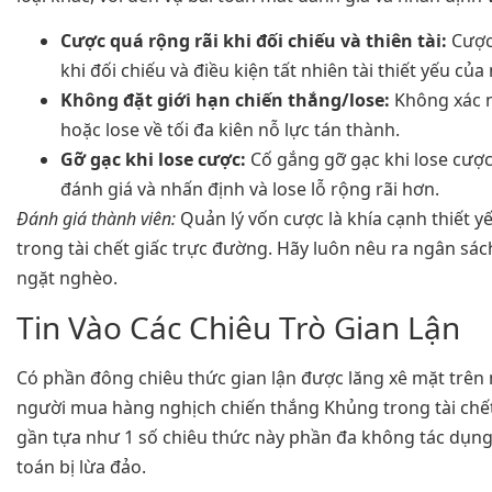
Cược quá rộng rãi khi đối chiếu và thiên tài:
Cược 
khi đối chiếu và điều kiện tất nhiên tài thiết yếu của
Không đặt giới hạn chiến thắng/lose:
Không xác n
hoặc lose về tối đa kiên nỗ lực tán thành.
Gỡ gạc khi lose cược:
Cố gắng gỡ gạc khi lose cược
đánh giá và nhấn định và lose lỗ rộng rãi hơn.
Đánh giá thành viên:
Quản lý vốn cược là khía cạnh thiết yế
trong tài chết giấc trực đường. Hãy luôn nêu ra ngân sá
ngặt nghèo.
Tin Vào Các Chiêu Trò Gian Lận
Có phần đông chiêu thức gian lận được lăng xê mặt trên
người mua hàng nghịch chiến thắng Khủng trong tài chết
gần tựa như 1 số chiêu thức này phần đa không tác dụng 
toán bị lừa đảo.