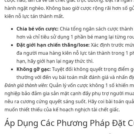
cược nào, lẫn cả về tài chết giấc trực đường. Đặt ra ngân
hành ngặt nghèo. Không bao giờ cược rộng rãi hơn số gử
kiên nỗ lực tán thành mất.
Chia bé vốn cược:
Chia tổng ngân sách cược thành 
hơn và chỉ tiêu sử dụng 1 phần bé mang lại từng ro
Đặt giới hạn chiến thắng/lose:
Xác định trước mức
đa người mua hàng kiên nỗ lực tán thành trong 1 ph
hạn, hãy giới hạn lại ngay thức thì.
Không gỡ gạc:
Tuyệt đối không quyết trọng điểm gỡ
thường với đến vụ bài toán mất đánh giá và nhấn địn
Đánh giá thành viên:
Quản lý vốn cược không 1 số khiến m
nghiệp bảo đảm gia sản mặt cạnh đấy phụ trợ người mua 
nêu ra cương cứng quyết sáng suốt. Hãy coi bài toán qu
muốn thiết thiếu của kế hoạch nghịch tài chết giấc.
Áp Dụng Các Phương Pháp Đặt 