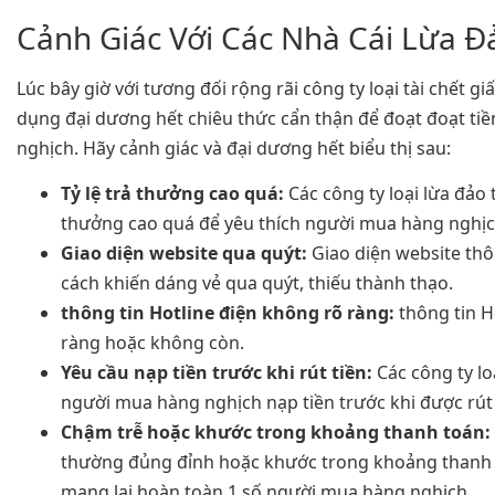
Cảnh Giác Với Các Nhà Cái Lừa Đ
Lúc bây giờ với tương đối rộng rãi công ty loại tài chết gi
dụng đại dương hết chiêu thức cẩn thận để đoạt đoạt ti
nghịch. Hãy cảnh giác và đại dương hết biểu thị sau:
Tỷ lệ trả thưởng cao quá:
Các công ty loại lừa đảo
thưởng cao quá để yêu thích người mua hàng nghịc
Giao diện website qua quýt:
Giao diện website th
cách khiến dáng vẻ qua quýt, thiếu thành thạo.
thông tin Hotline điện không rõ ràng:
thông tin H
ràng hoặc không còn.
Yêu cầu nạp tiền trước khi rút tiền:
Các công ty lo
người mua hàng nghịch nạp tiền trước khi được rút 
Chậm trễ hoặc khước trong khoảng thanh toán:
thường đủng đỉnh hoặc khước trong khoảng thanh t
mang lại hoàn toàn 1 số người mua hàng nghịch.