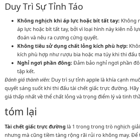
Duy Trì Sự Tỉnh Táo
Không nghịch khi áp lực hoặc bít tất tay:
Không ng
áp lực hoặc bít tất tay, bởi vì loại hình này kiên nỗ l
đoán và nêu ra cương cứng quyết.
Không tiêu sử dụng chất lỏng kích phù hợp:
Khôn
kích phù hợp như rượu bia hoặc ma túy khi thi đấu tà
Nghỉ ngơi phần đông:
Đảm bảo nghỉ ngơi phần đông
tập kết.
Đánh giá thành viên:
Duy trì sự tỉnh apple là khía cạnh mu
quyết sáng suốt khi thi đấu tài chết giấc trực đường. Hãy
giá thấp nhất về thể chất lỏng và trọng điểm lý và tinh th
tóm lại
Tài chết giấc trực đường
là 1 trong trong trò nghịch giải
nhưng mà cũng tiềm tàng rộng rãi rủi ro không may. Để t