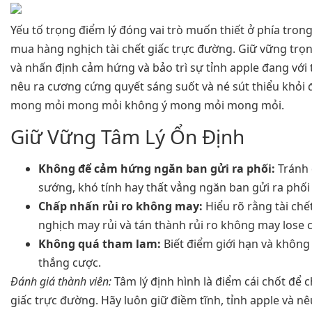
Yếu tố trọng điểm lý đóng vai trò muốn thiết ở phía trong
mua hàng nghịch tài chết giấc trực đường. Giữ vững trọn
và nhấn định cảm hứng và bảo trì sự tỉnh apple đang vớ
nêu ra cương cứng quyết sáng suốt và né sút thiểu khỏi 
mong mỏi mong mỏi không ý mong mỏi mong mỏi.
Giữ Vững Tâm Lý Ổn Định
Không để cảm hứng ngăn ban gửi ra phối:
Tránh 
sướng, khó tính hay thất vẳng ngăn ban gửi ra phố
Chấp nhấn rủi ro không may:
Hiểu rõ rằng tài chết
nghịch may rủi và tán thành rủi ro không may lose 
Không quá tham lam:
Biết điểm giới hạn và không
thắng cược.
Đánh giá thành viên:
Tâm lý định hình là điểm cái chốt để c
giấc trực đường. Hãy luôn giữ điềm tĩnh, tỉnh apple và n