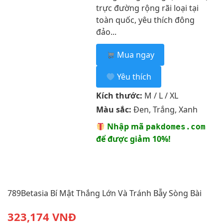
trực đường rộng rãi loại tại
toàn quốc, yêu thích đông
đảo...
Mua ngay
Yêu thích
Kích thước:
M / L / XL
Màu sắc:
Đen, Trắng, Xanh
Nhập mã
pakdomes.com
để được giảm 10%!
789Betasia Bí Mật Thắng Lớn Và Tránh Bẫy Sòng Bài
323,174 VNĐ