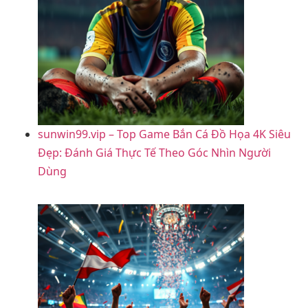
sunwin99.vip – Top Game Bắn Cá Đồ Họa 4K Siêu
Đẹp: Đánh Giá Thực Tế Theo Góc Nhìn Người
Dùng