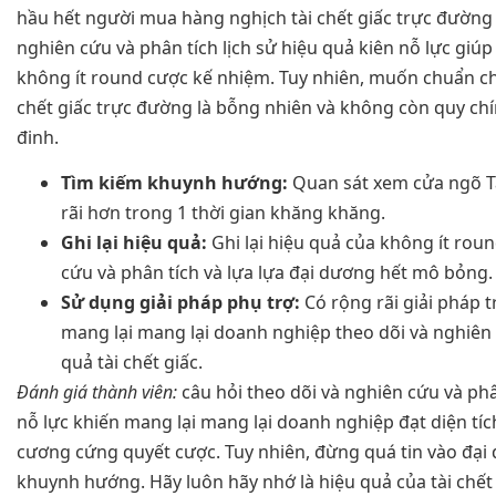
hầu hết người mua hàng nghịch tài chết giấc trực đường t
nghiên cứu và phân tích lịch sử hiệu quả kiên nỗ lực giú
không ít round cược kế nhiệm. Tuy nhiên, muốn chuẩn chỉ
chết giấc trực đường là bỗng nhiên và không còn quy ch
đinh.
Tìm kiếm khuynh hướng:
Quan sát xem cửa ngõ Tà
rãi hơn trong 1 thời gian khăng khăng.
Ghi lại hiệu quả:
Ghi lại hiệu quả của không ít rou
cứu và phân tích và lựa lựa đại dương hết mô bỏng.
Sử dụng giải pháp phụ trợ:
Có rộng rãi giải pháp 
mang lại mang lại doanh nghiệp theo dõi và nghiên c
quả tài chết giấc.
Đánh giá thành viên:
câu hỏi theo dõi và nghiên cứu và phân
nỗ lực khiến mang lại mang lại doanh nghiệp đạt diện tí
cương cứng quyết cược. Tuy nhiên, đừng quá tin vào đạ
khuynh hướng. Hãy luôn hãy nhớ là hiệu quả của tài chết