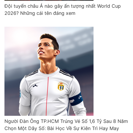
Đội tuyển châu Á nào gây ấn tượng nhất World Cup
2026? Những cái tên đáng xem
Người Đàn Ông TP.HCM Trúng Vé Số 1,6 Tỷ Sau 8 Năm
Chọn Một Dãy Số: Bài Học Về Sự Kiên Trì Hay May