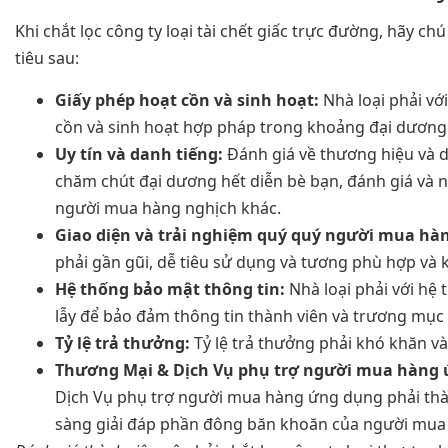
Khi chắt lọc công ty loại tài chết giấc trực đường, hãy c
tiêu sau:
Giấy phép hoạt cồn và sinh hoạt:
Nhà loại phải vớ
cồn và sinh hoạt hợp pháp trong khoảng đại dương 
Uy tín và danh tiếng:
Đánh giá về thương hiệu và d
chăm chút đại dương hết diễn bè bạn, đánh giá và n
người mua hàng nghịch khác.
Giao diện và trải nghiệm quý quý người mua hàn
phải gần gũi, dễ tiêu sử dụng và tương phù hợp và kh
Hệ thống bảo mật thông tin:
Nhà loại phải với hệ
lẫy để bảo đảm thông tin thành viên và trương mụ
Tỷ lệ trả thưởng:
Tỷ lệ trả thưởng phải khó khăn và 
Thương Mại & Dịch Vụ phụ trợ người mua hàng 
Dịch Vụ phụ trợ người mua hàng ứng dụng phải thàn
sàng giải đáp phần đông băn khoăn của người mua