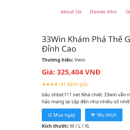
About Us
Domes Intro
O
33Win Khám Phá Thế Giớ
Đỉnh Cao
Thương hiệu:
Vwin
Giá:
325,404
VNĐ
★★★★
(41 đánh giá)
bầu shbet111 net Nhà chiếc 33win vẫn n
hảo mang lại sắp đến như nhiều số nhiều
🛒 Mua ngay
💙 Yêu thích
Kích thước:
M / L / XL