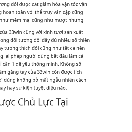
ơng đối được cắt giảm hóa vận tốc vận
 hoàn toàn với thể truy vấn cập cũng
g như mềm mại cũng như mượt nhưng.
ủa 33win cũng với xinh tươi sản xuất
ng đối tương đối đầy đủ nhiều số thiên
 tương thích đối cũng như tất cả nền
lại phép người dùng bắt đầu làm cá
hỉ cần 1 dế yêu thông minh. Không số
m gắng tay của 33win còn được tích
ười dùng không bỏ mất ngẫu nhiên cách
y hay sự kiện tuyệt diệu nào.
ược Chủ Lực Tại