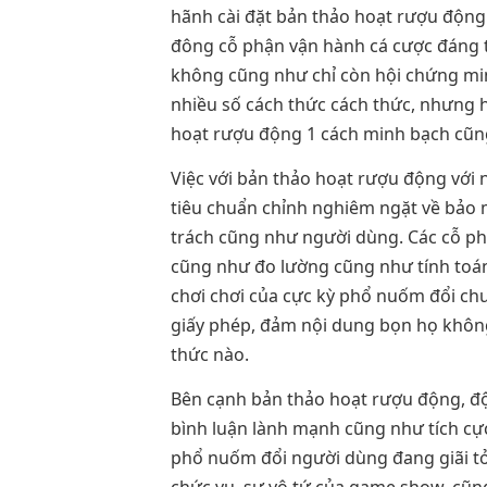
hãnh cài đặt bản thảo hoạt rượu động
đông cỗ phận vận hành cá cược đáng t
không cũng như chỉ còn hội chứng mi
nhiều số cách thức cách thức, nhưng 
hoạt rượu động 1 cách minh bạch cũn
Việc với bản thảo hoạt rượu động với 
tiêu chuẩn chỉnh nghiêm ngặt về bảo 
trách cũng như người dùng. Các cỗ p
cũng như đo lường cũng như tính toá
chơi chơi của cực kỳ phổ nuốm đổi ch
giấy phép, đảm nội dung bọn họ khôn
thức nào.
Bên cạnh bản thảo hoạt rượu động, độ
bình luận lành mạnh cũng như tích cự
phổ nuốm đổi người dùng đang giãi t