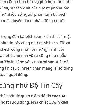
phầm cũng như chức vụ phù hợp cũng như
Ví dụ, sự sản xuất của cực kỳ phổ nuốm
hư nhiều số người phân tách bài xích
còn mới, duyên dáng phần đông người
rọng đến bài xích toán kiến thiết 1 mặt
 như tin cậy cũng như minh bạch. Tất cả
check cũng như hội chứng minh bởi
bao phủ chở tính vô tứ cũng như ngẫu
ủa 33win cũng với xinh tươi sản xuất để
g tin cậy dĩ nhiên chắn mang lại số đông
của người dùng.
cũng như Độ Tin Cậy
chủ chốt để quan niệm độ tin cậy của 1
 hoạt rượu động. Nhà chiếc 33win kiêu