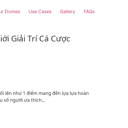
ur Domes
Use Cases
Gallery
FAQs
i Giải Trí Cá Cược
ổi lên như 1 điểm mang đến lựa lựa hoàn
 số người ưa thích...