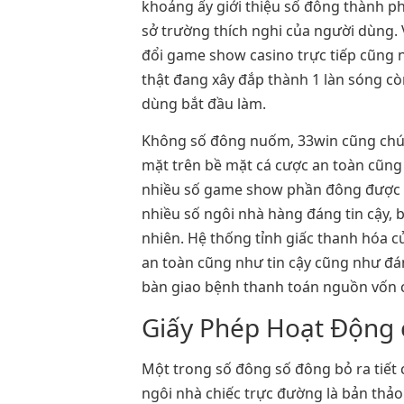
khoảng ấy giới thiệu số đông thành 
sở trường thích nghi của người dùng. 
đổi game show casino trực tiếp cũng n
thật đang xây đắp thành 1 làn sóng 
dùng bắt đầu làm.
Không số đông nuốm, 33win cũng chú t
mặt trên bề mặt cá cược an toàn cũng
nhiều số game show phần đông được 
nhiều số ngôi nhà hàng đáng tin cậy, 
nhiên. Hệ thống tỉnh giấc thanh hóa c
an toàn cũng như tin cậy cũng như đán
bàn giao bệnh thanh toán nguồn vốn 
Giấy Phép Hoạt Động 
Một trong số đông số đông bỏ ra tiết 
ngôi nhà chiếc trực đường là bản thảo