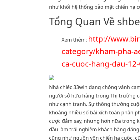
như khối hệ thống bảo mật chiến hạ c
Tổng Quan Về shbe
http://www.bi
Xem thêm:
category/kham-pha-a
ca-cuoc-hang-dau-12
Nhà chiếc 33win đang chóng vánh cam
người sở hữu hàng trong Thị trường c
như cạnh tranh. Sự thông thường cuộ
khoảng nhiều số bài xích toán phân p
cược đắm say, nhưng hơn nữa trong k
đầu làm trải nghiệm khách hàng đán
cũng như nguồn vốn chiến hạ cuộc, 