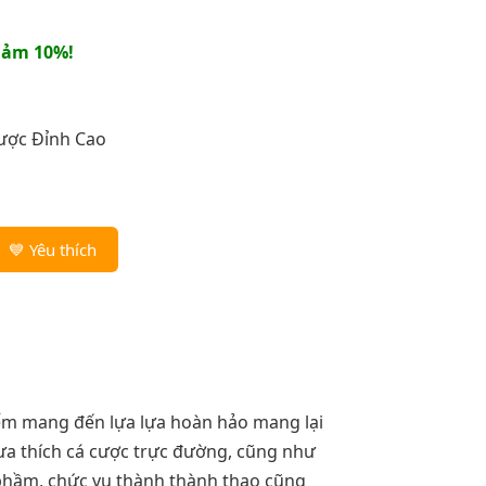
iảm 10%!
Cược Đỉnh Cao
💙 Yêu thích
iểm mang đến lựa lựa hoàn hảo mang lại
ưa thích cá cược trực đường, cũng như
hầm, chức vụ thành thành thạo cũng